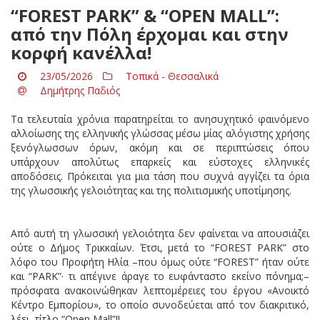
“FOREST PARK” & “OPEN MALL”:
από την Πόλη έρχομαι και στην
κορφή κανέλλα!
23/05/2026
Τοπικά - Θεσσαλικά
Δημήτρης Παδιός
Τα τελευταία χρόνια παρατηρείται το ανησυχητικό φαινόμενο
αλλοίωσης της ελληνικής γλώσσας μέσω μίας αλόγιστης χρήσης
ξενόγλωσσων όρων, ακόμη και σε περιπτώσεις όπου
υπάρχουν απολύτως επαρκείς και εύστοχες ελληνικές
αποδόσεις. Πρόκειται για μια τάση που συχνά αγγίζει τα όρια
της γλωσσικής γελοιότητας και της πολιτισμικής υποτίμησης.
Από αυτή τη γλωσσική γελοιότητα δεν φαίνεται να απουσιάζει
ούτε ο Δήμος Τρικκαίων. Έτσι, μετά το “FOREST PARK” στο
λόφο του Προφήτη Ηλία –που όμως ούτε “FOREST” ήταν ούτε
και “PARK”· τι απέγινε άραγε το ευφάνταστο εκείνο πόνημα;–
πρόσφατα ανακοινώθηκαν λεπτομέρειες του έργου «Ανοικτό
Κέντρο Εμπορίου», το οποίο συνοδεύεται από τον διακριτικό,
λέει, τίτλο “Open Mall”!!