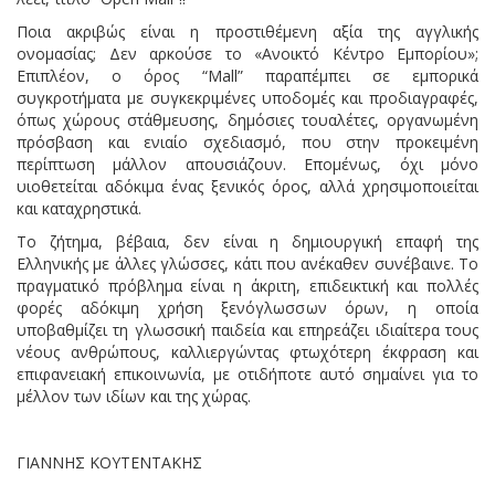
Ποια ακριβώς είναι η προστιθέμενη αξία της αγγλικής
ονομασίας; Δεν αρκούσε το «Ανοικτό Κέντρο Εμπορίου»;
Επιπλέον, ο όρος “Mall” παραπέμπει σε εμπορικά
συγκροτήματα με συγκεκριμένες υποδομές και προδιαγραφές,
όπως χώρους στάθμευσης, δημόσιες τουαλέτες, οργανωμένη
πρόσβαση και ενιαίο σχεδιασμό, που στην προκειμένη
περίπτωση μάλλον απουσιάζουν. Επομένως, όχι μόνο
υιοθετείται αδόκιμα ένας ξενικός όρος, αλλά χρησιμοποιείται
και καταχρηστικά.
Το ζήτημα, βέβαια, δεν είναι η δημιουργική επαφή της
Ελληνικής με άλλες γλώσσες, κάτι που ανέκαθεν συνέβαινε. Το
πραγματικό πρόβλημα είναι η άκριτη, επιδεικτική και πολλές
φορές αδόκιμη χρήση ξενόγλωσσων όρων, η οποία
υποβαθμίζει τη γλωσσική παιδεία και επηρεάζει ιδιαίτερα τους
νέους ανθρώπους, καλλιεργώντας φτωχότερη έκφραση και
επιφανειακή επικοινωνία, με οτιδήποτε αυτό σημαίνει για το
μέλλον των ιδίων και της χώρας.
ΓΙΑΝΝΗΣ ΚΟΥΤΕΝΤΑΚΗΣ