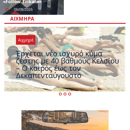
«Follow Trikala»
06/08/2026
ΑΙΧΜΗΡΆ
Αιχμηρά
Άφαντος ο Τσίπρας… την ώρα
που η χώρα καίγεται