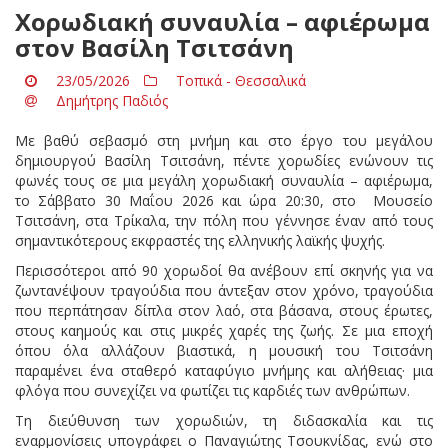
Χορωδιακή συναυλία – αφιέρωμα
στον Βασίλη Τσιτσάνη
23/05/2026
Τοπικά - Θεσσαλικά
Δημήτρης Παδιός
Με βαθύ σεβασμό στη μνήμη και στο έργο του μεγάλου
δημιουργού Βασίλη Τσιτσάνη, πέντε χορωδίες ενώνουν τις
φωνές τους σε μια μεγάλη χορωδιακή συναυλία – αφιέρωμα,
το Σάββατο 30 Μαΐου 2026 και ώρα 20:30, στο Μουσείο
Τσιτσάνη, στα Τρίκαλα, την πόλη που γέννησε έναν από τους
σημαντικότερους εκφραστές της ελληνικής λαϊκής ψυχής.
Περισσότεροι από 90 χορωδοί θα ανέβουν επί σκηνής για να
ζωντανέψουν τραγούδια που άντεξαν στον χρόνο, τραγούδια
που περπάτησαν δίπλα στον λαό, στα βάσανα, στους έρωτες,
στους καημούς και στις μικρές χαρές της ζωής. Σε μια εποχή
όπου όλα αλλάζουν βιαστικά, η μουσική του Τσιτσάνη
παραμένει ένα σταθερό καταφύγιο μνήμης και αλήθειας· μια
φλόγα που συνεχίζει να φωτίζει τις καρδιές των ανθρώπων.
Τη διεύθυνση των χορωδιών, τη διδασκαλία και τις
εναρμονίσεις υπογράφει ο Παναγιώτης Τσουκνίδας, ενώ στο