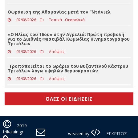
«Ο Ίων» του Ευριπίδη στα Τρίκαλα το Σάββατο 22
Αυγούστου 2026 στο Φρούριο Τρικάλων
07/08/2026
Απόψεις
Θωράκιση της Αθαμανίας μετά τον “Ντάνιελ
07/08/2026
Τοπικά - Θεσσαλικά
«Ο Ηλίας του 16ου» στην Αγρελιά: Πρώτη προβολή
για το Διεθνές Φεστιβάλ Κωμωδίας Κινηματογράφου
Τρικάλων
07/08/2026
Απόψεις
Τροποποιείται το ωράριο του Βυζαντινού Κάστρου
Τρικάλων λόγω υψηλών θερμοκρασιών
07/08/2026
Απόψεις
ΟΛΕΣ ΟΙ ΕΙΔΗΣΕΙΣ