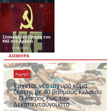
Σύσκεψη-συζήτηση του
ΚΚΕ στο Αρδάνι
07/08/2026
ΑΙΧΜΗΡΆ
Αιχμηρά
Άφαντος ο Τσίπρας… την ώρα
που η χώρα καίγεται