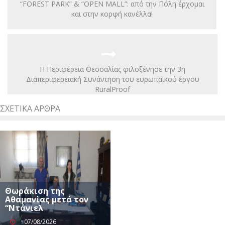
“FOREST PARK” & “OPEN MALL”: από την Πόλη έρχομαι
και στην κορφή κανέλλα!
Η Περιφέρεια Θεσσαλίας φιλοξένησε την 3η
Διαπεριφερειακή Συνάντηση του ευρωπαϊκού έργου
RuralProof
ΣΧΕΤΙΚΆ ΆΡΘΡΑ
Θωράκιση της
Αθαμανίας μετά τον
“Ντάνιελ
07/08/2026