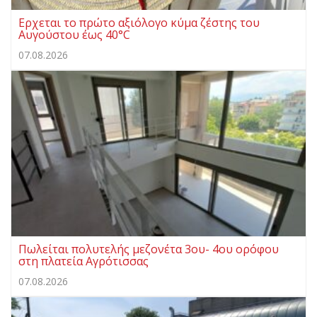
Ερχεται το πρώτο αξιόλογο κύμα ζέστης του
Αυγούστου έως 40°C
07.08.2026
Πωλείται πολυτελής μεζονέτα 3ου- 4ου ορόφου
στη πλατεία Αγρότισσας
07.08.2026