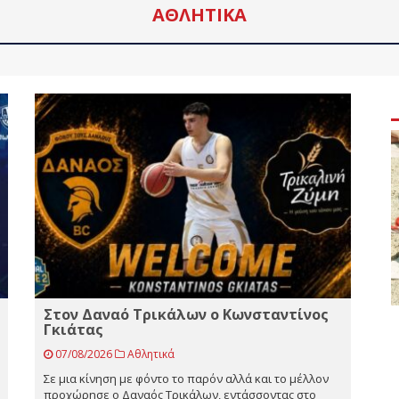
ΑΘΛΗΤΙΚΆ
Στον Δαναό Τρικάλων ο Κωνσταντίνος
Γκιάτας
07/08/2026
Αθλητικά
Σε μια κίνηση με φόντο το παρόν αλλά και το μέλλον
προχώρησε ο Δαναός Τρικάλων, εντάσσοντας στο