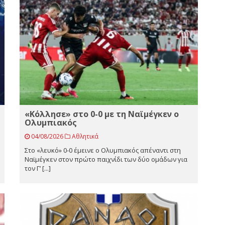
«Κόλλησε» στο 0-0 με τη Ναϊμέγκεν ο
Ολυμπιακός
04/08/2026
Αθλητικά
Στο «λευκό» 0-0 έμεινε ο Ολυμπιακός απέναντι στη
Ναϊμέγκεν στον πρώτο παιχνίδι των δύο ομάδων για
τον Γ’ [...]