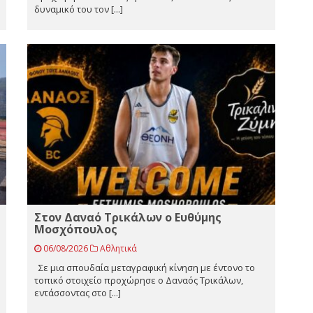
δυναμικό του τον [...]
Στον Δαναό Τρικάλων ο Ευθύμης
Μοσχόπουλος
06/08/2026
Αθλητικά
Σε μια σπουδαία μεταγραφική κίνηση με έντονο το
τοπικό στοιχείο προχώρησε ο Δαναός Τρικάλων,
εντάσσοντας στο [...]