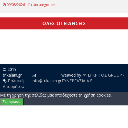
09/08/2026
Απόψεις
Με επιτυχία και πολύ κόσμο η μουσική βραδιά στο
Γοργογύρι
09/08/2026
Uncategorized
ΟΛΕΣ ΟΙ ΕΙΔΗΣΕΙΣ
2019
trikalain.gr
weaved by
ΕΓΚΡΙΤΟΣ GROUP -
Πολιτική
info@trikalain.gr
ΣΥΝΕΡΓΑΣΙΑ Α.Ε.
Απορρήτου
Με τη χρήση της σελίδας μας αποδέχεστε τη χρήση cookies.