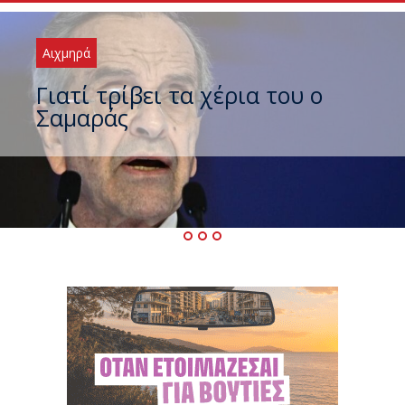
Αιχμηρά
Ξαναχτύπησαν