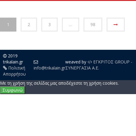
07/08/2026
Τοπικά - Θεσσαλικά
ΟΛΕΣ ΟΙ ΕΙΔΗΣΕΙΣ
1
2
3
…
98
2019
trikalain.gr
weaved by
ΕΓΚΡΙΤΟΣ GROUP -
Πολιτική
info@trikalain.gr
ΣΥΝΕΡΓΑΣΙΑ Α.Ε.
Απορρήτου
Με τη χρήση της σελίδας μας αποδέχεστε τη χρήση cookies.
Συμφωνώ