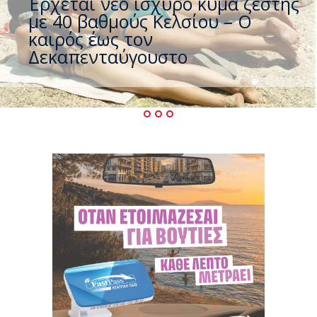
Άφαντος ο Τσίπρας… την ώρα
που η χώρα καίγεται