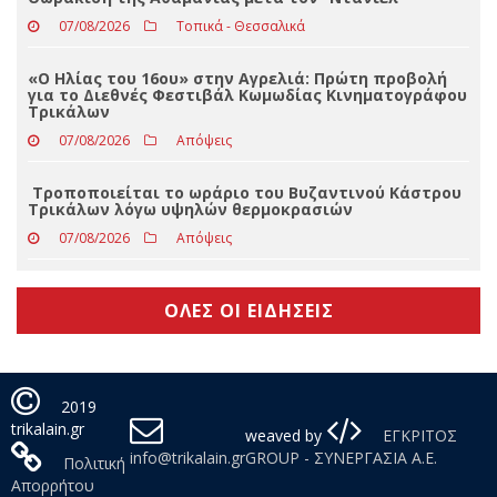
«Ο Ίων» του Ευριπίδη στα Τρίκαλα το Σάββατο 22
Αυγούστου 2026 στο Φρούριο Τρικάλων
07/08/2026
Απόψεις
Θωράκιση της Αθαμανίας μετά τον “Ντάνιελ
07/08/2026
Τοπικά - Θεσσαλικά
«Ο Ηλίας του 16ου» στην Αγρελιά: Πρώτη προβολή
για το Διεθνές Φεστιβάλ Κωμωδίας Κινηματογράφου
Τρικάλων
07/08/2026
Απόψεις
Τροποποιείται το ωράριο του Βυζαντινού Κάστρου
Τρικάλων λόγω υψηλών θερμοκρασιών
07/08/2026
Απόψεις
ΟΛΕΣ ΟΙ ΕΙΔΗΣΕΙΣ