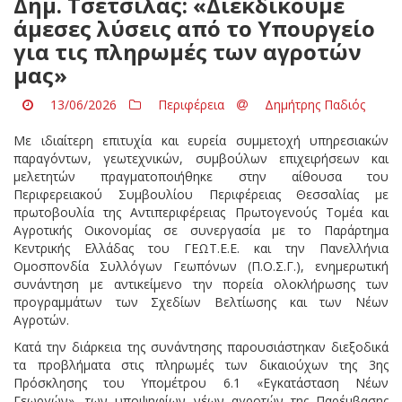
Δημ. Τσέτσιλας: «Διεκδικούμε
άμεσες λύσεις από το Υπουργείο
για τις πληρωμές των αγροτών
μας»
13/06/2026
Περιφέρεια
Δημήτρης Παδιός
Με ιδιαίτερη επιτυχία και ευρεία συμμετοχή υπηρεσιακών
παραγόντων, γεωτεχνικών, συμβούλων επιχειρήσεων και
μελετητών πραγματοποιήθηκε στην αίθουσα του
Περιφερειακού Συμβουλίου Περιφέρειας Θεσσαλίας με
πρωτοβουλία της Αντιπεριφέρειας Πρωτογενούς Τομέα και
Αγροτικής Οικονομίας σε συνεργασία με το Παράρτημα
Κεντρικής Ελλάδας του ΓΕΩΤ.Ε.Ε. και την Πανελλήνια
Ομοσπονδία Συλλόγων Γεωπόνων (Π.Ο.Σ.Γ.), ενημερωτική
συνάντηση με αντικείμενο την πορεία ολοκλήρωσης των
προγραμμάτων των Σχεδίων Βελτίωσης και των Νέων
Αγροτών.
Κατά την διάρκεια της συνάντησης παρουσιάστηκαν διεξοδικά
τα προβλήματα στις πληρωμές των δικαιούχων της 3ης
Πρόσκλησης του Υπομέτρου 6.1 «Εγκατάσταση Νέων
Γεωργών», των υποψηφίων νέων αγροτών της Παρέμβασης