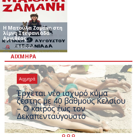
Η Ματούλα Ζαμάνη στη
λίμνη Στεφανιάδα
Αργιθέας
07/08/2026
ΑΙΧΜΗΡΆ
Αιχμηρά
Άφαντος ο Τσίπρας… την ώρα
που η χώρα καίγεται