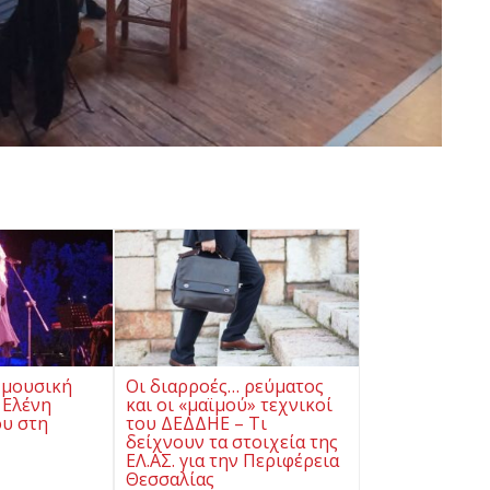
 μουσική
Οι διαρροές… ρεύματος
 Ελένη
και οι «μαϊμού» τεχνικοί
υ στη
του ΔΕΔΔΗΕ – Τι
δείχνουν τα στοιχεία της
ΕΛ.ΑΣ. για την Περιφέρεια
Θεσσαλίας