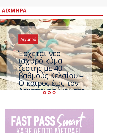
ΑΙΧΜΗΡΆ
Αιχμηρά
Άφαντος ο
Τσίπρας… την ώρα
που η χώρα
καίγεται