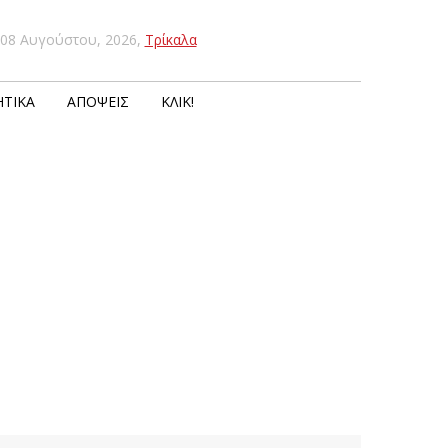
08 Αυγούστου, 2026
,
Τρίκαλα
ΤΙΚΆ
ΑΠΌΨΕΙΣ
ΚΛΙΚ!