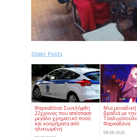
Slider Posts
Φαρκαδόνα: Συνελήφθη
Μια μοναδική
22χρονος που απέσπασε
βραδιά με την
μεγάλο χρηματικό ποσό
Τσαλιγοπούλο
και κοσμήματα από
Φαρκαδόνα
ηλικιωμένη
08.08.2026