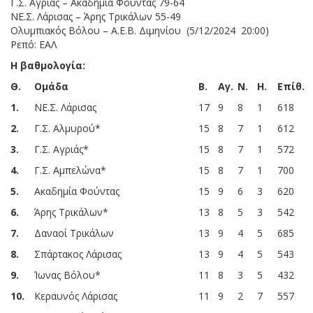
Γ.Σ. Αγριάς – Ακαδημία Φούντας 79-64
ΝΕ.Σ. Λάρισας – Άρης Τρικάλων 55-49
Ολυμπιακός Βόλου – Α.Ε.Β. Διμηνίου (5/12/2024 20:00)
Ρεπό: ΕΑΛ
Η βαθμολογία:
Θ.
Ομάδα
Β.
Αγ.
Ν.
Η.
Επίθ.
1
.
ΝΕ.Σ. Λάρισας
17
9
8
1
618
2
.
Γ.Σ. Αλμυρού*
15
8
7
1
612
3
.
Γ.Σ. Αγριάς*
15
8
7
1
572
4
.
Γ.Σ. Αμπελώνα*
15
8
7
1
700
5
.
Ακαδημία Φούντας
15
9
6
3
620
6
.
Άρης Τρικάλων*
13
8
5
3
542
7
.
Δαναοί Τρικάλων
13
9
4
5
685
8
.
Σπάρτακος Λάρισας
13
9
4
5
543
9
.
Ίωνας Βόλου*
11
8
3
5
432
10
.
Κεραυνός Λάρισας
11
9
2
7
557