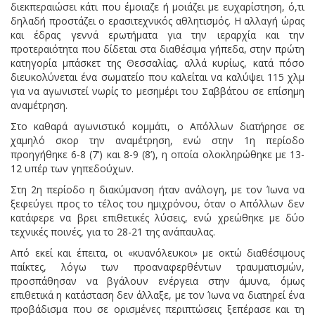
διεκπεραιώσει κάτι που έμοιαζε ή μοιάζει με ευχαρίστηση, ό,τι
δηλαδή προστάζει ο ερασιτεχνικός αθλητισμός. Η αλλαγή ώρας
και έδρας γεννά ερωτήματα για την ιεραρχία και την
προτεραιότητα που δίδεται στα διαθέσιμα γήπεδα, στην πρώτη
κατηγορία μπάσκετ της Θεσσαλίας, αλλά κυρίως, κατά πόσο
διευκολύνεται ένα σωματείο που καλείται να καλύψει 115 χλμ
για να αγωνιστεί νωρίς το μεσημέρι του Σαββάτου σε επίσημη
αναμέτρηση.
Στο καθαρά αγωνιστικό κομμάτι, ο Απόλλων διατήρησε σε
χαμηλό σκορ την αναμέτρηση, ενώ στην 1η περίοδο
προηγήθηκε 6-8 (7’) και 8-9 (8’), η οποία ολοκληρώθηκε με 13-
12 υπέρ των γηπεδούχων.
Στη 2η περίοδο η διακύμανση ήταν ανάλογη, με τον Ίωνα να
ξεφεύγει προς το τέλος του ημιχρόνου, όταν ο Απόλλων δεν
κατάφερε να βρει επιθετικές λύσεις, ενώ χρεώθηκε με δύο
τεχνικές ποινές, για το 28-21 της ανάπαυλας.
Από εκεί και έπειτα, οι «κυανόλευκοι» με οκτώ διαθέσιμους
παίκτες, λόγω των προαναφερθέντων τραυματισμών,
προσπάθησαν να βγάλουν ενέργεια στην άμυνα, όμως
επιθετικά η κατάσταση δεν άλλαξε, με τον Ίωνα να διατηρεί ένα
προβάδισμα που σε ορισμένες περιπτώσεις ξεπέρασε και τη