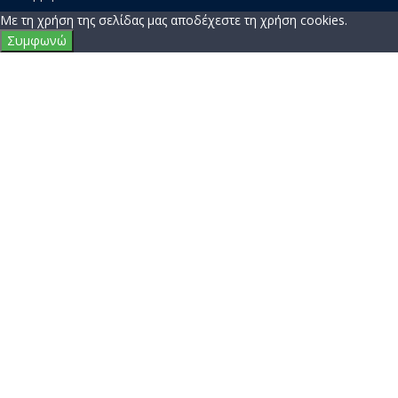
2019
trikalain.gr
weaved by
ΕΓΚΡΙΤΟΣ
info@trikalain.gr
GROUP - ΣΥΝΕΡΓΑΣΙΑ Α.Ε.
Πολιτική
Απορρήτου
Με τη χρήση της σελίδας μας αποδέχεστε τη χρήση cookies.
Συμφωνώ