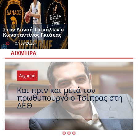
Στον Δαναό Τρικάλων ο
Κωνσταντίνος Γκιάτας
07/08/2026
ΑΙΧΜΗΡΆ
Αιχμηρά
Έρχεται νέο ισχυρό κύμα
ζέστης με 40 βαθμούς Κελσίου
– Ο καιρός έως τον
Δεκαπενταύγουστο