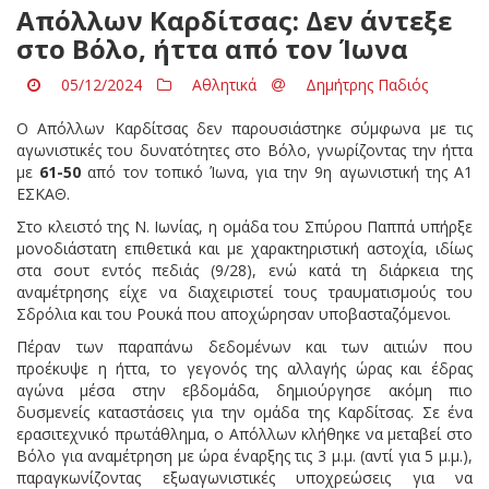
Aπόλλων Καρδίτσας: Δεν άντεξε
στο Βόλο, ήττα από τον Ίωνα
05/12/2024
Αθλητικά
Δημήτρης Παδιός
Ο Απόλλων Καρδίτσας δεν παρουσιάστηκε σύμφωνα με τις
αγωνιστικές του δυνατότητες στο Βόλο, γνωρίζοντας την ήττα
με
61-50
από τον τοπικό Ίωνα, για την 9η αγωνιστική της Α1
ΕΣΚΑΘ.
Στο κλειστό της Ν. Ιωνίας, η ομάδα του Σπύρου Παππά υπήρξε
μονοδιάστατη επιθετικά και με χαρακτηριστική αστοχία, ιδίως
στα σουτ εντός πεδιάς (9/28), ενώ κατά τη διάρκεια της
αναμέτρησης είχε να διαχειριστεί τους τραυματισμούς του
Σδρόλια και του Ρουκά που αποχώρησαν υποβασταζόμενοι.
Πέραν των παραπάνω δεδομένων και των αιτιών που
προέκυψε η ήττα, το γεγονός της αλλαγής ώρας και έδρας
αγώνα μέσα στην εβδομάδα, δημιούργησε ακόμη πιο
δυσμενείς καταστάσεις για την ομάδα της Καρδίτσας. Σε ένα
ερασιτεχνικό πρωτάθλημα, ο Απόλλων κλήθηκε να μεταβεί στο
Βόλο για αναμέτρηση με ώρα έναρξης τις 3 μ.μ. (αντί για 5 μ.μ.),
παραγκωνίζοντας εξωαγωνιστικές υποχρεώσεις για να