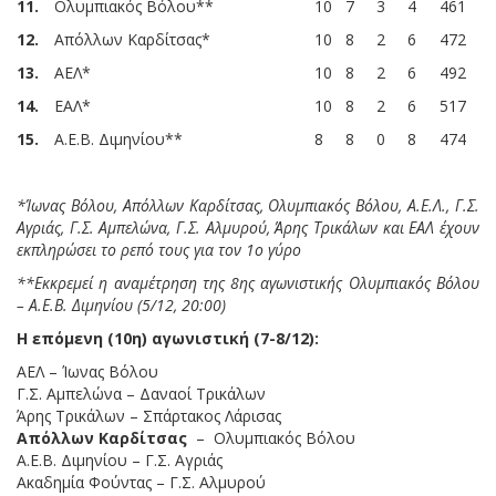
11
.
Ολυμπιακός Βόλου**
10
7
3
4
461
12
.
Απόλλων Καρδίτσας*
10
8
2
6
472
13
.
ΑΕΛ*
10
8
2
6
492
14
.
ΕΑΛ*
10
8
2
6
517
15
.
Α.Ε.Β. Διμηνίου**
8
8
0
8
474
*Ίωνας Βόλου, Απόλλων Καρδίτσας, Ολυμπιακός Βόλου, Α.Ε.Λ., Γ.Σ.
Αγριάς, Γ.Σ. Αμπελώνα, Γ.Σ. Αλμυρού, Άρης Τρικάλων και ΕΑΛ έχουν
εκπληρώσει το ρεπό τους για τον 1ο γύρο
**Εκκρεμεί η αναμέτρηση της 8ης αγωνιστικής Ολυμπιακός Βόλου
– Α.Ε.Β. Διμηνίου (5/12, 20:00)
Η επόμενη (10η) αγωνιστική (7-8/12):
ΑΕΛ – Ίωνας Βόλου
Γ.Σ. Αμπελώνα – Δαναοί Τρικάλων
Άρης Τρικάλων – Σπάρτακος Λάρισας
Απόλλων Καρδίτσας
– Ολυμπιακός Βόλου
Α.Ε.Β. Διμηνίου – Γ.Σ. Αγριάς
Ακαδημία Φούντας – Γ.Σ. Αλμυρού