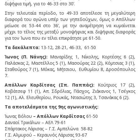
διψήφια τιμή, για το 46-33 στο 30’.
Στην τελευταία περίοδο, το 49-33 αποτέλεσε τη μεγαλύτερη
διαφορά του αγώνα υπέρ των γηπεδούχων, όμως ο Απόλλων
μείωσε σε 53-44 στο 36’, με την αναμέτρηση να κυμαίνεται
μέχρι το τέλος της μεταξύ μονοψήφιας και διψήφιας διαφοράς
για τον Ίωνα που εν τέλει επικράτησε με 61-50.
Τα δεκάλεπτα:
13-12, 28-21, 46-33, 61-50
Ίωνας (Π. Νάνης):
Μαναρίδης 1, Νίκολης, Κορτέσης 6 (2),
Παλάσκας 2, Μαστέλλος 5 (1), Μασούρας 22 (2), Κόμτσιας 3 (1),
Σταθούρος 7 (1), Μόκας, Μήτσιου, Ευθυμίου 8, Δροσόπουλος
7.
Απόλλων Καρδίτσας (Σπ. Παππάς):
Κούτριος 17 (2),
Κοβάτσεφ 11 (1), Απ. Σδρόλιας, Πάσχος, Ζιάκανος 1, Τσέγκος
12 (1), Αλ. Ελευθερίου, Ρουκάς, Ντασιώτης 3, Τσανάκας 6 (2).
Τα αποτελέσματα της 9ης αγωνιστικής:
Ίωνας Βόλου
– Απόλλων Καρδίτσας
61-50
Δαναοί Τρικάλων – ΑΕΛ 79-61
Σπάρτακος Λάρισας – Γ.Σ. Αμπελώνα 58-82
Γ.Σ. Αλμυρού – Κεραυνός Λάρισας 93-67