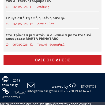
06/08/2026
Δελτία Τύπου
Γιάννης Κουρούπας: Επιστολή διαμαρτυρίας για
ανεπαρκή σήμανση στη σύνδεση Εγνατίας Οδού με
τον Αυτοκινητόδρομο Ε65
06/08/2026
Απόψεις
Εφυγε από τη ζωή η Ελένη Δανιήλ
06/08/2026
Δελτία Τύπου
Στα Τρίκαλα μια σπάνια συναυλία με το Ιταλικό
κουαρτέτο MARTA PIGNATARO
06/08/2026
Τοπικά - Θεσσαλικά
ΟΛΕΣ ΟΙ ΕΙΔΗΣΕΙΣ
2019