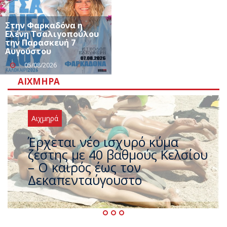
Στην Φαρκαδόνα η
Ελένη Τσαλιγοπούλου
την Παρασκευή 7
Αυγούστου
05/08/2026
ΑΙΧΜΗΡΆ
Αιχμηρά
Άφαντος ο Τσίπρας… την ώρα
που η χώρα καίγεται