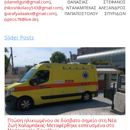
(
olameliguri@gmail.com
), ΘΑΝΑΣΙΑΣ ΣΤΕΦΑΝΟΣ
(
nikosnikolaoy543@gmail.com
), ΝΤΑΛΑΜΠΕΚΑΣ ΑΛΕΞΑΝΔΡΟΣ
(
parafyadaalex@gmail.com
), ΠAΠΑΠΟΣΤΟΛΟΥ ΣΠΥΡΙΔΩΝ
(
spiros78@live.de
).
Slider Posts
Πτώση ηλικιωμένου σε δύσβατο σημείο στη Νέα
Ζωή Καλαμπάκας-Μεταφέρθηκε εσπευσμένα στο