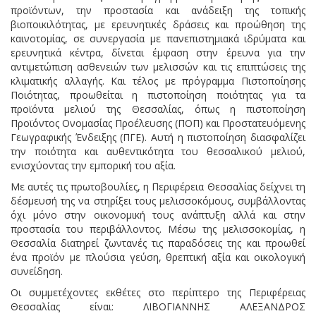
προϊόντων, την προστασία και ανάδειξη της τοπικής
βιοποικιλότητας, με ερευνητικές δράσεις και προώθηση της
καινοτομίας, σε συνεργασία με πανεπιστημιακά ιδρύματα και
ερευνητικά κέντρα, δίνεται έμφαση στην έρευνα για την
αντιμετώπιση ασθενειών των μελισσών και τις επιπτώσεις της
κλιματικής αλλαγής. Και τέλος με πρόγραμμα Πιστοποίησης
Ποιότητας, προωθείται η πιστοποίηση ποιότητας για τα
προϊόντα μελιού της Θεσσαλίας, όπως η πιστοποίηση
Προϊόντος Ονομασίας Προέλευσης (ΠΟΠ) και Προστατευόμενης
Γεωγραφικής Ένδειξης (ΠΓΕ). Αυτή η πιστοποίηση διασφαλίζει
την ποιότητα και αυθεντικότητα του θεσσαλικού μελιού,
ενισχύοντας την εμπορική του αξία.
Με αυτές τις πρωτοβουλίες, η Περιφέρεια Θεσσαλίας δείχνει τη
δέσμευσή της να στηρίξει τους μελισσοκόμους, συμβάλλοντας
όχι μόνο στην οικονομική τους ανάπτυξη αλλά και στην
προστασία του περιβάλλοντος. Μέσω της μελισσοκομίας, η
Θεσσαλία διατηρεί ζωντανές τις παραδόσεις της και προωθεί
ένα προϊόν με πλούσια γεύση, θρεπτική αξία και οικολογική
συνείδηση.
Οι συμμετέχοντες εκθέτες στο περίπτερο της Περιφέρειας
Θεσσαλίας είναι: ΛΙΒΟΓΙΑΝΝΗΣ ΑΛΕΞΑΝΔΡΟΣ