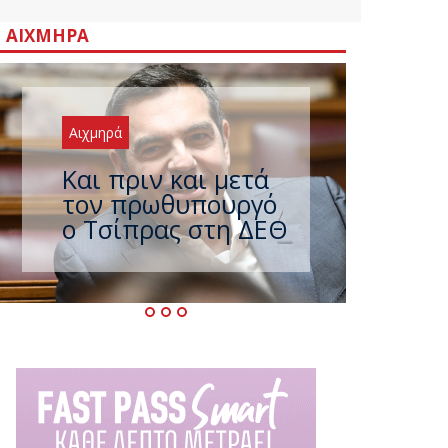
ΑΙΧΜΗΡΆ
Αιχμηρά
Έρχεται νέο
ισχυρό κύμα
ζέστης με 40
βαθμούς Κελσίου –
Ο καιρός έως τον
Δεκαπενταύγουστο