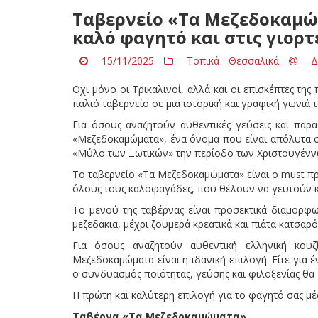
Ταβερνείο «Τα Μεζεδοκαμώμ
καλό φαγητό και στις γιορτ
15/11/2025
Τοπικά - Θεσσαλικά
Δ
Οχι μόνο οι Τρικαλινοί, αλλά και οι επισκέπτες τη
παλιό ταβερνείο σε μια ιστορική και γραφική γωνιά 
Για όσους αναζητούν αυθεντικές γεύσεις και παρα
«Μεζεδοκαμώματα», ένα όνομα που είναι απόλυτα συ
«Μύλο των Ξωτικών» την περίοδο των Χριστουγέννω
Το ταβερνείο «Τα Μεζεδοκαμώματα» είναι ο must π
όλους τους καλοφαγάδες, που θέλουν να γευτούν κά
Το μενού της ταβέρνας είναι προσεκτικά διαμορφω
μεζεδάκια, μέχρι ζουμερά κρεατικά και πιάτα κατσαρ
Για όσους αναζητούν αυθεντική ελληνική κουζ
Μεζεδοκαμώματα είναι η ιδανική επιλογή. Είτε για έ
ο συνδυασμός ποιότητας, γεύσης και φιλοξενίας θα 
Η πρώτη και καλύτερη επιλογή για το φαγητό σας μέσ
Ταβέρνα «Τα Μεζεδοκαμώματα»