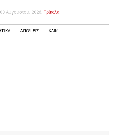
08 Αυγούστου, 2026
,
Τρίκαλα
ΤΙΚΆ
ΑΠΌΨΕΙΣ
ΚΛΙΚ!