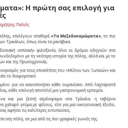
ατα»: Η πρώτη σας επιλογή για
ές
ημήτρης Παδιός
ς πόλης, επιλέγουν σταθερά
«Τα Μεζεδοκαμώματα»
, το πιο
των Τρικάλων, όπως είναι τα μανάβικα.
δοσιακή «σπιτική» φιλοξενία, όλοι οι δρόμοι οδηγούν στα
νδεδεμένο με τη νεότερη ιστορία της πόλης, αλλά και με το
ν και της Πρωτοχρονιάς.
ροορισμός για τους επισκέπτες του «Μύλου των Ξωτικών» και
τι το διαφορετικό.
μένο για να ικανοποιήσει κάθε ουρανίσκο. Από λαχταριστά
όλας, κάθε επιλογή αποτελεί μια γαστρονομική εμπειρία.
ίνα και μια ζεστή ατμόσφαιρα στα Τρίκαλα, η ταβέρνα
να χαλαρό γεύμα με φίλους, είτε για μια οικογενειακή έξοδο,
σας αφήσει τις καλύτερες εντυπώσεις.
α στη πόλη, σε μια από τις πιο γραφικές γωνιές της.