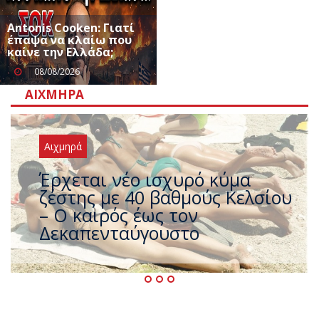
Antonis Cooken: Γιατί
έπαψα να κλαίω που
καίνε την Ελλάδα;
08/08/2026
ΑΙΧΜΗΡΆ
Αιχμηρά
Άφαντος ο Τσίπρας… την ώρα
που η χώρα καίγεται