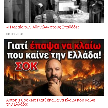
«Η ωραία των Αθηνών» στους Σπαθάδες
08.08.2026
Antonis Cooken: Γιατί έπαψα να κλαίω που καίνε
την Ελλάδα;