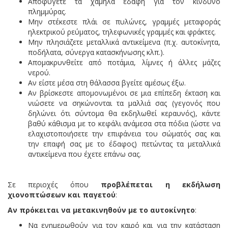
Αποφύγετε τα χαμηλά εδάφη για τον κίνδυνο
πλημμύρας.
Μην στέκεστε πλάι σε πυλώνες, γραμμές μεταφοράς
ηλεκτρικού ρεύματος, τηλεφωνικές γραμμές και φράκτες.
Μην πλησιάζετε μεταλλικά αντικείμενα (π.χ. αυτοκίνητα,
ποδήλατα, σύνεργα κατασκήνωσης κλπ.).
Απομακρυνθείτε από ποτάμια, λίμνες ή άλλες μάζες
νερού.
Αν είστε μέσα στη θάλασσα βγείτε αμέσως έξω.
Αν βρίσκεστε απομονωμένοι σε μια επίπεδη έκταση και
νιώσετε να σηκώνονται τα μαλλιά σας (γεγονός που
δηλώνει ότι σύντομα θα εκδηλωθεί κεραυνός), κάντε
βαθύ κάθισμα με το κεφάλι ανάμεσα στα πόδια (ώστε να
ελαχιστοποιήσετε την επιφάνεια του σώματός σας και
την επαφή σας με το έδαφος) πετώντας τα μεταλλικά
αντικείμενα που έχετε επάνω σας.
Σε περιοχές όπου
προβλέπεται η εκδήλωση
χιονοπτώσεων και παγετού
:
Αν πρόκειται να μετακινηθούν με το αυτοκίνητο
:
Να ενημερωθούν για τον καιρό και για την κατάσταση