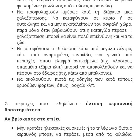
φαινομένων (κίνδυνος από πτώσεις κεραυνών).
Να προφυλαχτούν αμέσως κατά τη διάρκεια μιας
χαλαζόπτωσης. Να καταφύγουν σε κτίριο ή σε
αυτοκίνητο και να μην εγκαταλείπουν τον ασφαλή χώρο,
παρά μόνο όταν βεβαιωθούν ότι η καταιγίδα πέρασε. Η
χαλαζόπτωση μπορεί να είναι πολύ επικίνδυνη και για τα
ζώα.
Να αποφύγουν τη διέλευση κάτω από μεγάλα δέντρα,
κάτω από αναρτημένες πινακίδες και γενικά από
περιοχές, όπου ελαφρά αντικείμενα (π.χ. γλάστρες,
σπασμένα τζάμια κλπ.) μπορεί να αποκολληθούν και να
πέσουν στο έδαφος (π.χ. κάτω από μπαλκόνια).
Να ακολουθούν πιστά τις οδηγίες των κατά τόπους
αρμοδίων φορέων, όπως Τροχαία κλπ.
Σε περιοχές που εκδηλώνεται
έντονη κεραυνική
δραστηριότητα
:
Αν βρίσκεστε στο σπίτι
Μην κρατάτε ηλεκτρικές συσκευές ή το τηλέφωνο διότι ο
κεραυνός μπορεί να περάσει μέσα από τα καλώδια.