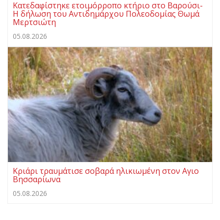
Κατεδαφίστηκε ετοιμόρροπο κτήριο στο Βαρούσι-
Η δήλωση του Αντιδημάρχου Πολεοδομίας Θωμά
Μερτσιώτη
05.08.2026
Κριάρι τραυμάτισε σοβαρά ηλικιωμένη στον Αγιο
Βησσαρίωνα
05.08.2026