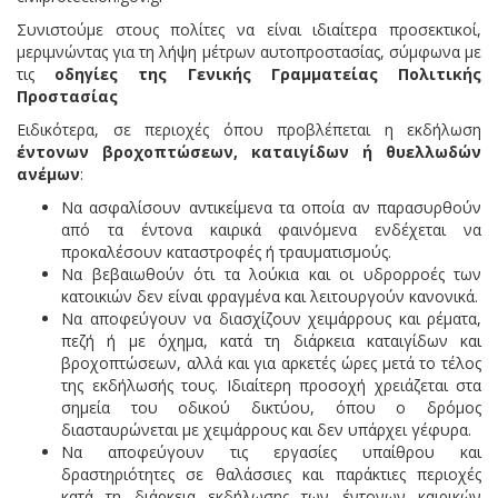
Συνιστούμε στους πολίτες να είναι ιδιαίτερα προσεκτικοί,
μεριμνώντας για τη λήψη μέτρων αυτοπροστασίας, σύμφωνα με
τις
οδηγίες της Γενικής Γραμματείας Πολιτικής
Προστασίας
Ειδικότερα, σε περιοχές όπου προβλέπεται η εκδήλωση
έντονων βροχοπτώσεων, καταιγίδων ή θυελλωδών
ανέμων
:
Να ασφαλίσουν αντικείμενα τα οποία αν παρασυρθούν
από τα έντονα καιρικά φαινόμενα ενδέχεται να
προκαλέσουν καταστροφές ή τραυματισμούς.
Να βεβαιωθούν ότι τα λούκια και οι υδρορροές των
κατοικιών δεν είναι φραγμένα και λειτουργούν κανονικά.
Να αποφεύγουν να διασχίζουν χειμάρρους και ρέματα,
πεζή ή με όχημα, κατά τη διάρκεια καταιγίδων και
βροχοπτώσεων, αλλά και για αρκετές ώρες μετά το τέλος
της εκδήλωσής τους. Ιδιαίτερη προσοχή χρειάζεται στα
σημεία του οδικού δικτύου, όπου ο δρόμος
διασταυρώνεται με χειμάρρους και δεν υπάρχει γέφυρα.
Να αποφεύγουν τις εργασίες υπαίθρου και
δραστηριότητες σε θαλάσσιες και παράκτιες περιοχές
κατά τη διάρκεια εκδήλωσης των έντονων καιρικών