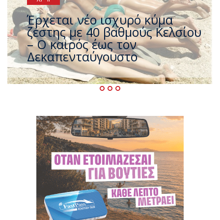
Άφαντος ο Τσίπρας… την ώρα
που η χώρα καίγεται