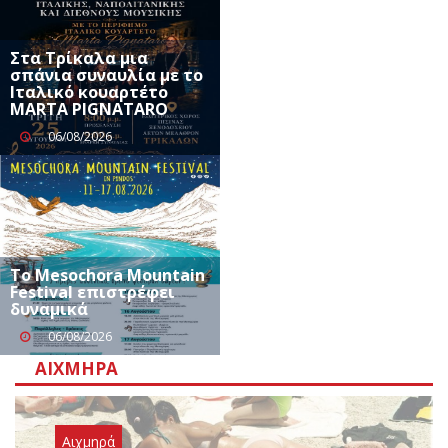
Στα Τρίκαλα μια
σπάνια συναυλία με το
Ιταλικό κουαρτέτο
MARTA PIGNATARO
06/08/2026
Το Mesochora Mountain
Festival επιστρέφει
δυναμικά
06/08/2026
ΑΙΧΜΗΡΆ
Αιχμηρά