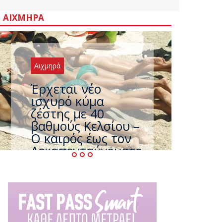
ΑΙΧΜΗΡΆ
Αιχμηρά
Άφαντος ο
Τσίπρας… την ώρα
που η χώρα
καίγεται