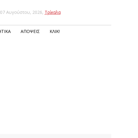
07 Αυγούστου, 2026
,
Τρίκαλα
ΤΙΚΆ
ΑΠΌΨΕΙΣ
ΚΛΙΚ!