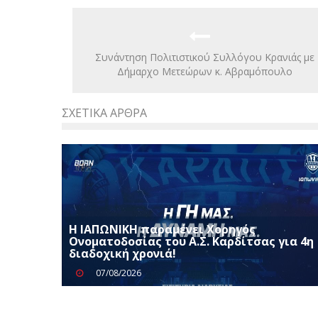
Συνάντηση Πολιτιστικού Συλλόγου Κρανιάς με
Δήμαρχο Μετεώρων κ. Αβραμόπουλο
ΣΧΕΤΙΚΆ ΆΡΘΡΑ
Η ΙΑΠΩΝΙΚΗ παραμένει Χορηγός
Ονοματοδοσίας του Α.Σ. Καρδίτσας για 4η
διαδοχική χρονιά!
07/08/2026