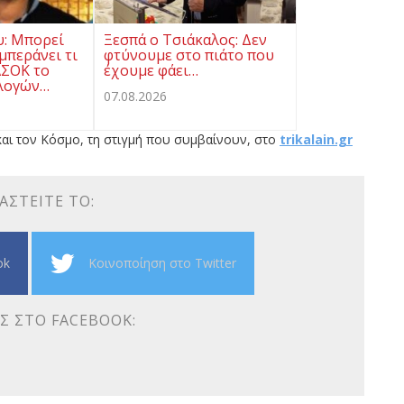
υ: Μπορεί
Ξεσπά ο Τσιάκαλος: Δεν
μπεράνει τι
φτύνουμε στο πιάτο που
ΑΣΟΚ το
έχουμε φάει…
λογών…
07.08.2026
αι τον Κόσμο, τη στιγμή που συμβαίνουν, στο
trikalain.gr
ΑΣΤΕΊΤΕ ΤΟ:
ok
Κοινοποίηση στο Twitter
Σ ΣΤΟ FACEBOOK: