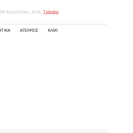
08 Αυγούστου, 2026
,
Τρίκαλα
ΤΙΚΆ
ΑΠΌΨΕΙΣ
ΚΛΙΚ!