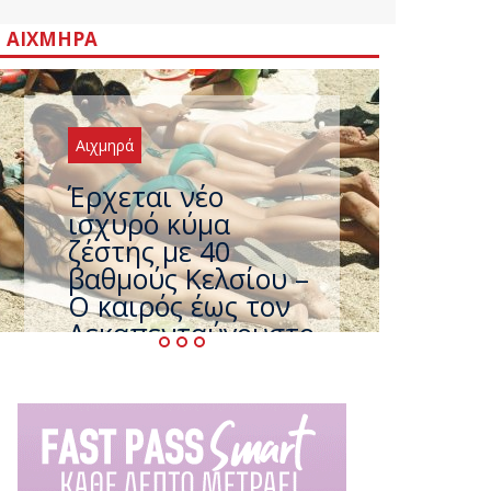
ΑΙΧΜΗΡΆ
Αιχμηρά
Άφαντος ο
Τσίπρας… την ώρα
που η χώρα
καίγεται