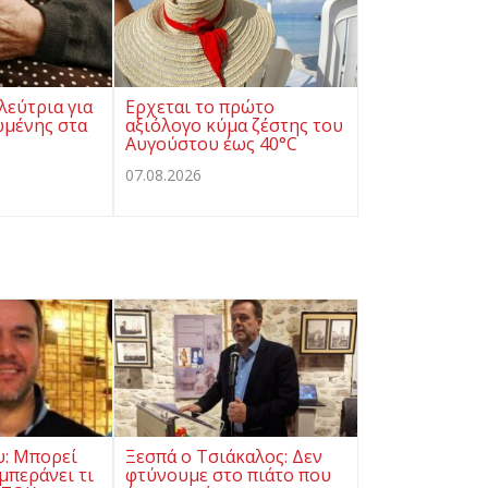
λεύτρια για
Ερχεται το πρώτο
ωμένης στα
αξιόλογο κύμα ζέστης του
Αυγούστου έως 40°C
07.08.2026
υ: Μπορεί
Ξεσπά ο Τσιάκαλος: Δεν
μπεράνει τι
φτύνουμε στο πιάτο που