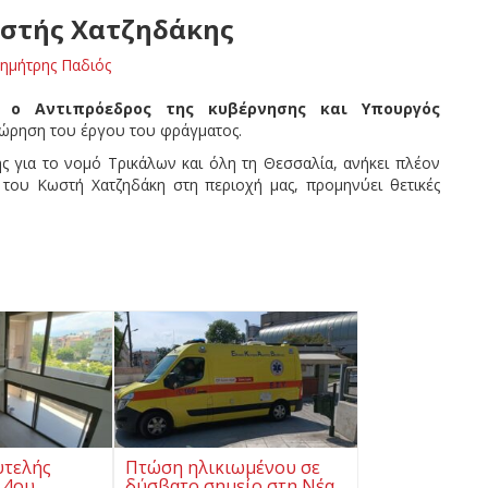
στής Χατζηδάκης
ημήτρης Παδιός
υή
ο Αντιπρόεδρος της κυβέρνησης και Υπουργός
θεώρηση του έργου του φράγματος.
 για το νομό Τρικάλων και όλη τη Θεσσαλία, ανήκει πλέον
 του Κωστή Χατζηδάκη στη περιοχή μας, προμηνύει θετικές
υτελής
Πτώση ηλικιωμένου σε
 4ου
δύσβατο σημείο στη Νέα