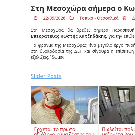
Στη Μεσοχώρα σήμερα ο Κω
22/05/2026
Τοπικά - Θεσσαλικά
Δ
Στη Μεσοχώρα θα βρεθεί σήμερα Παρασκε
Επικρατείας Κωστής Χατζηδάκης
, για την επι
Το φράγμα της Μεσοχώρας, ένα μεγάλο έργο πνοής
στη δικαιοδοσία της ΔΕΗ και σίγουρα η επίσκεψη
εξελίξεις. Ίδωμεν!
Slider Posts
Ερχεται το πρώτο
Πωλείται πολ
αξιόλογο κύμα ζέστης του
μεζονέτα 3ου-