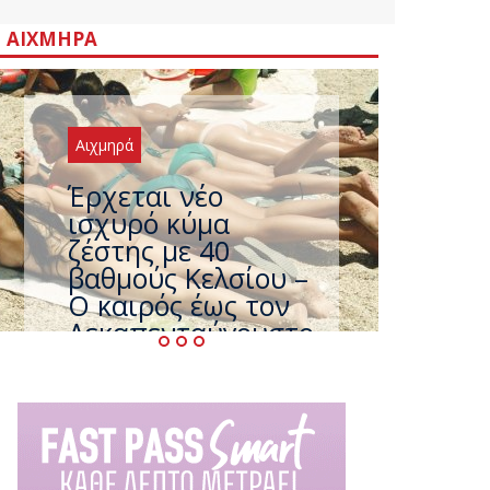
ΑΙΧΜΗΡΆ
Αιχμηρά
Έρχεται νέο
ισχυρό κύμα
ζέστης με 40
βαθμούς Κελσίου –
Ο καιρός έως τον
Δεκαπενταύγουστο