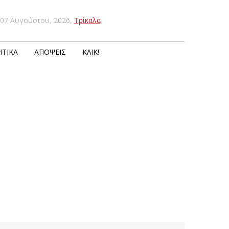
07 Αυγούστου, 2026
,
Τρίκαλα
ΤΙΚΆ
ΑΠΌΨΕΙΣ
ΚΛΙΚ!