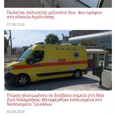
Πωλείται πολυτελής μεζονέτα 3ου- 4ου ορόφου
στη πλατεία Αγρότισσας
07.08.2026
Πτώση ηλικιωμένου σε δύσβατο σημείο στη Νέα
Ζωή Καλαμπάκας-Μεταφέρθηκε εσπευσμένα στο
Νοσοκομείο Τρικάλων
06.08.2026