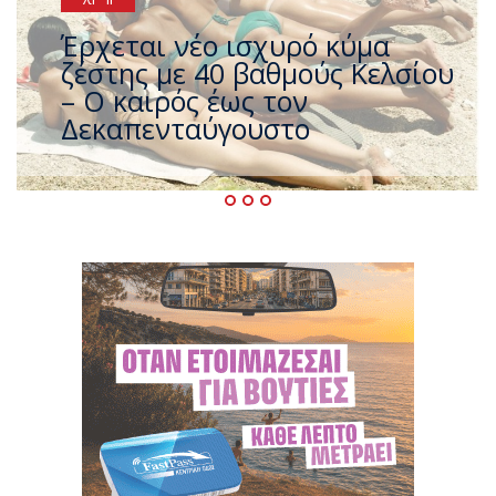
Άφαντος ο Τσίπρας… την ώρα
που η χώρα καίγεται