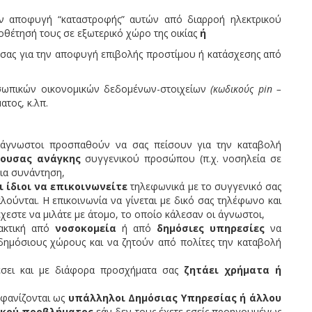
ν αποφυγή “καταστροφής” αυτών από διαρροή ηλεκτρικού
θέτησή τους σε εξωτερικό χώρο της οικίας
ή
 σας για την αποφυγή επιβολής προστίμου ή κατάσχεσης από
σωπικών οικονομικών δεδομένων-στοιχείων
(κωδικούς pin
–
τος, κ.λπ.
άγνωστοι προσπαθούν να σας πείσουν για την καταβολή
γουσας
ανάγκης
συγγενικού προσώπου (π.χ. νοσηλεία σε
για συνάντηση,
ι ίδιοι να επικοινωνείτε
τηλεφωνικά με το συγγενικό σας
ύνται. Η επικοινωνία να γίνεται με δικό σας τηλέφωνο και
χεστε να μιλάτε με άτομο, το οποίο κάλεσαν οι άγνωστοι,
ρακτική από
νοσοκομεία
ή από
δημόσιες υπηρεσίες
να
 δημόσιους χώρους και να ζητούν από πολίτες την καταβολή
έσει και με διάφορα προσχήματα σας
ζητάει χρήματα ή
μφανίζονται ως
υπάλληλοι
Δημόσιας Υπηρεσίας ή άλλου
ικού προβλήματος
εάν δεν τους έχετε εσείς προηγουμένως