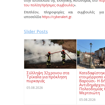
στην ιστοσελίδα της Ελληνικής Αστυνομίας στο
htt
του πολίτη/Χρήσιμες συμβουλές
».
Επιπλέον, πληροφορίες και συμβουλές για
ιστοσελίδα
https://cyberalert.gr
.
Slider Posts
Σύλληψη 32χρονου στα
Κατεδαφίστηκ
Τρίκαλα για πρόκληση
ετοιμόρροπο 
πυρκαγιάς
Βαρούσι- Η δ
Αντιδημάρχο
05.08.2026
Πολεοδομίας
Μερτσιώτη
05.08.2026