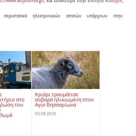
ps://www.astynomia.gr/
, και ειδικότερα στην ενότητα «
Οδηγός
 περιστατικά ηλεκτρονικών απατών υπάρχουν στην
ε
Κριάρι τραυμάτισε
κτήριο στο
σοβαρά ηλικιωμένη στον
ήλωση του
Αγιο Βησσαρίωνα
υ
05.08.2026
 Θωμά