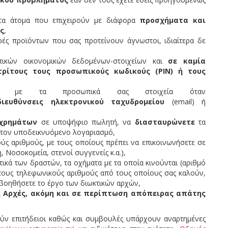
ωστα άτομα που επιχειρούν με διάφορα
προσχήματα και
ς
,
ρές προϊόντων που σας προτείνουν άγνωστοι, ιδιαίτερα δε
ικών οικονομικών δεδομένων-στοιχείων και
σε καμία
ρίτους τους προσωπικούς κωδικούς (ΡΙΝ) ή τους
με τα προσωπικά σας στοιχεία όταν
ιευθύνσεις ηλεκτρονικού ταχυδρομείου
(email) ή
 χρημάτων
σε υποψήφιο πωλητή, να
διασταυρώνετε
τα
ε τον υποδεικνυόμενο λογαριασμό,
ύς αριθμούς, με τους οποίους πρέπει να επικοινωνήσετε σε
 Νοσοκομεία, στενοί συγγενείς κ.α.),
ικά των δραστών, τα οχήματα με τα οποία κινούνται (αριθμό
 τους τηλεφωνικούς αριθμούς από τους οποίους σας καλούν,
α βοηθήσετε το έργο των διωκτικών αρχών,
ς Αρχές, ακόμη και σε περίπτωση απόπειρας απάτης
ύν επιτήδειοι καθώς και συμβουλές υπάρχουν αναρτημένες