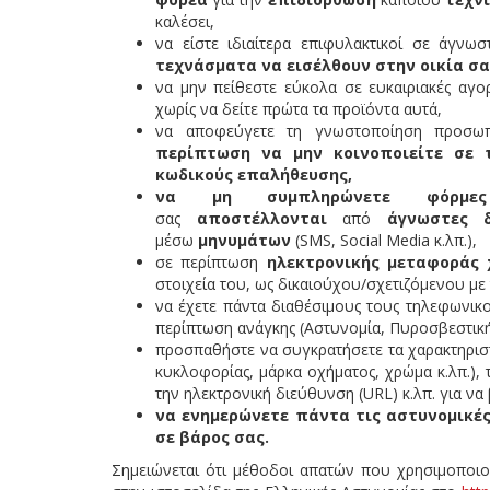
καλέσει,
να είστε ιδιαίτερα επιφυλακτικοί σε άγν
τεχνάσματα να εισέλθουν στην οικία σα
να μην πείθεστε εύκολα σε ευκαιριακές αγο
χωρίς να δείτε πρώτα τα προϊόντα αυτά,
να αποφεύγετε τη γνωστοποίηση προσωπ
περίπτωση να μην κοινοποιείτε σε τ
κωδικούς επαλήθευσης,
να μη συμπληρώνετε φόρμες
σας
αποστέλλονται
από
άγνωστες δ
μέσω
μηνυμάτων
(SMS, Social Media κ.λπ.),
σε περίπτωση
ηλεκτρονικής μεταφοράς
στοιχεία του, ως δικαιούχου/σχετιζόμενου μ
να έχετε πάντα διαθέσιμους τους τηλεφωνικο
περίπτωση ανάγκης (Αστυνομία, Πυροσβεστική,
προσπαθήστε να συγκρατήσετε τα χαρακτηριστ
κυκλοφορίας, μάρκα οχήματος, χρώμα κ.λπ.),
την ηλεκτρονική διεύθυνση (URL) κ.λπ. για ν
να ενημερώνετε πάντα τις αστυνομικέ
σε βάρος σας.
Σημειώνεται ότι μέθοδοι απατών που χρησιμοποιο