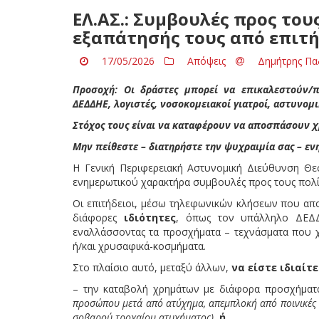
ΕΛ.ΑΣ.: Συμβουλές προς του
εξαπάτησής τους από επιτή
17/05/2026
Απόψεις
Δημήτρης Πα
Προσοχή: Οι δράστες μπορεί να επικαλεστούν/π
ΔΕΔΔΗΕ, λογιστές, νοσοκομειακοί γιατροί, αστυνομι
Στόχος τους είναι να καταφέρουν να αποσπάσουν 
Μην πείθεστε – διατηρήστε την ψυχραιμία σας – εν
Η Γενική Περιφερειακή Αστυνομική Διεύθυνση Θεσ
ενημερωτικού χαρακτήρα συμβουλές προς τους πολίτ
Οι επιτήδειοι, μέσω τηλεφωνικών κλήσεων που α
διάφορες
ιδιότητες
, όπως τον υπάλληλο ΔΕΔΔΗ
εναλλάσσοντας τα προσχήματα – τεχνάσματα που 
ή/και χρυσαφικά-κοσμήματα.
Στο πλαίσιο αυτό, μεταξύ άλλων,
να είστε ιδιαίτ
– την καταβολή χρημάτων με διάφορα προσχήμα
προσώπου μετά από ατύχημα, απεμπλοκή από ποινικές
σοβαρού τροχαίου ατυχήματος)
ή