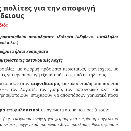
ς πολίτες για την αποφυγή
δειους
διός
ροσποιηθούν οποιαδήποτε ιδιότητα («δήθεν»- υπάλληλοι
κοί κ.λπ.)
χρήματα ή/και κοσμήματα
ημερώστε τις αστυνομικές Αρχές
σαλίας, με αφορμή πρόσφατα περιστατικά, επανέρχεται με
ες για την αποφυγή εξαπάτησής τους από επιτήδειους.
ποσκοπούν στον
αιφνιδιασμό
, επικαλούνται/προσποιούνται
Ε, τον λογιστή, τον γιατρό, τον αστυνομικό κ.λπ. και
χρησιμοποιούν, επιχειρούν να αποσπάσουν χρηματικά ποσά
ερα επιφυλακτικοί
σε άγνωστα άτομα που σας ζητούν:
τα
(π.χ. επείγουσα ανάγκη για χειρουργική επέμβαση συγγενικού
 συνέπειες συγγενικού προσώπου λόγω πρόκλησης θανατηφόρου/