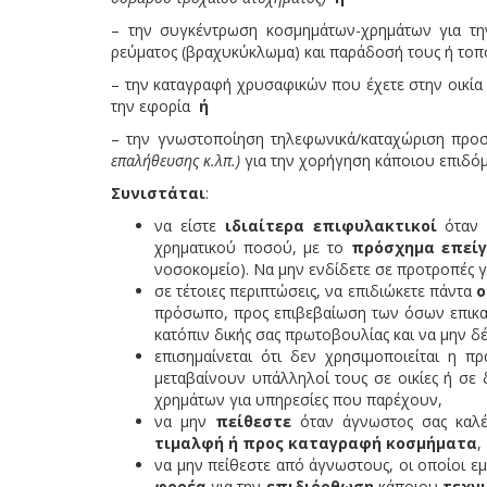
– την συγκέντρωση κοσμημάτων-χρημάτων για τη
ρεύματος (βραχυκύκλωμα) και παράδοσή τους ή τοπο
– την καταγραφή χρυσαφικών που έχετε στην οικία
την εφορία
ή
– την γνωστοποίηση τηλεφωνικά/καταχώριση προ
επαλήθευσης κ.λπ.)
για την χορήγηση κάποιου επιδόμα
Συνιστάται
:
να είστε
ιδιαίτερα επιφυλακτικοί
όταν 
χρηματικού ποσού, με το
πρόσχημα
επεί
νοσοκομείο). Να μην ενδίδετε σε προτροπές 
σε τέτοιες περιπτώσεις, να επιδιώκετε πάντα
ο
πρόσωπο, προς επιβεβαίωση των όσων επικαλο
κατόπιν δικής σας πρωτοβουλίας και να μην δέ
επισημαίνεται ότι δεν χρησιμοποιείται η π
μεταβαίνουν υπάλληλοί τους σε οικίες ή σε
χρημάτων για υπηρεσίες που παρέχουν,
να μην
πείθεστε
όταν άγνωστος σας καλ
τιμαλφή ή προς καταγραφή κοσμήματα
,
να μην πείθεστε από άγνωστους, οι οποίοι ε
φορέα
για την
επιδιόρθωση
κάποιου
τεχν