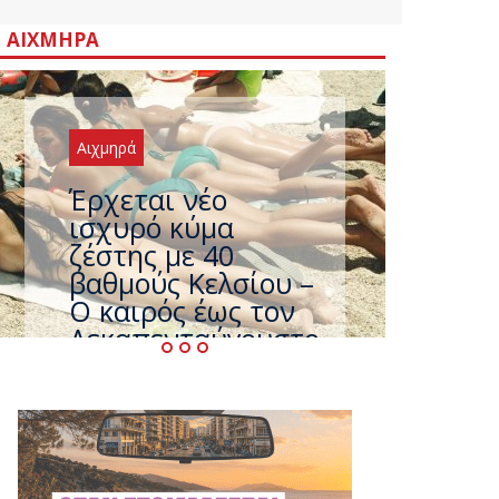
ΑΙΧΜΗΡΆ
Αιχμηρά
Άφαντος ο
Τσίπρας… την ώρα
που η χώρα
καίγεται