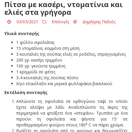
Πίτσα με κασέρι, ντοματίνια και
ελιές στα γρήγορα
03/03/2021
Επιλογές
Δημήτρης Παδιός
Υλικά συνταγής
1 φύλλο σφολιάτας
15 ντοματίνια, κομμένα στη μέση
3 κουταλιές της σούπας ελιές σε ροδέλες, στραγγισμένες
200 γρ. κασέρι τριμμένο
100 γρ. γκούντα τριμμένη
1 κρεμμύδι σε φέτες
3-4 κουταλιές της σούπας πέστο
λίγο ελαιόλαδο και μερικά φυλλαράκια βασιλικού
Εκτέλεση συνταγής
Απλώνετε τη σφολιάτα σε ορθογώνιο ταψί το οποίο
έχετε αλείψει με λάδι. Αναδιπλώνετε τις άκρες της
περιμετρικά να φτιάξετε ένα «στεφάνι». Τρυπάτε με ένα
πιρούνι τη σφολιάτα και ψήνετε για 15′ σε
προθερμασμένο φούρνο στους 180° C να πάρει χρώμα.
Βγάζετε τη σφολιάτα από το φούρνο και θρυμματίζετε