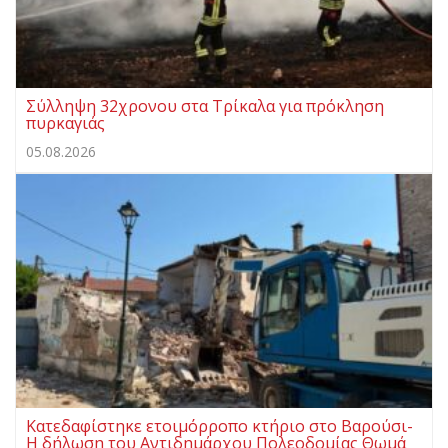
Σύλληψη 32χρονου στα Τρίκαλα για πρόκληση
πυρκαγιάς
05.08.2026
Κατεδαφίστηκε ετοιμόρροπο κτήριο στο Βαρούσι-
Η δήλωση του Αντιδημάρχου Πολεοδομίας Θωμά