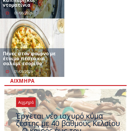
κάππαρη και
ντοματίνια
01/08/2026
Πένες στον φούρνο με
έτοιμο πέστο και
σαλάμι τσορίθο
01/08/2026
ΑΙΧΜΗΡΆ
Αιχμηρά
Άφαντος ο Τσίπρας… την ώρα
που η χώρα καίγεται