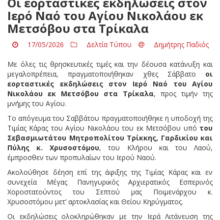
Οι εορταστικές εκδηλώσεις στον
Ιερό Ναό του Αγίου Νικολάου εκ
Μετσόβου στα Τρίκαλα
17/05/2026
Δελτία Τύπου
Δημήτρης Παδιός
Με όλες τις θρησκευτικές τιμές και την δέουσα κατάνυξη και
μεγαλοπρέπεια, πραγματοποιήθηκαν χθες Σάββατο
οι
εορταστικές εκδηλώσεις στον Ιερό Ναό του Αγίου
Νικολάου εκ Μετσόβου στα Τρίκαλα
, προς τιμήν της
μνήμης του Αγίου.
Το απόγευμα του Σαββάτου πραγματοποιήθηκε η υποδοχή της
Τιμίας Κάρας του Αγίου Νικολάου του εκ Μετσόβου υπό
του
Σεβασμιωτάτου Μητροπολίτου Τρίκκης, Γαρδικίου και
Πύλης
κ. Χρυσοστόμου
, του Κλήρου και του Λαού,
έμπροσθεν των προπυλαίων του Ιερού Ναού.
Ακολούθησε δέηση επί της άφιξης της Τιμίας Κάρας και εν
συνεχεία Μέγας Πανηγυρικός Αρχιερατικός Εσπερινός
Χοροστατούντος του Σεπτού μας Ποιμενάρχου κ.
Χρυσοστόμου μετ’ αρτοκλασίας και Θείου Κηρύγματος.
Οι εκδηλώσεις ολοκληρώθηκαν με την Ιερά Λιτάνευση της