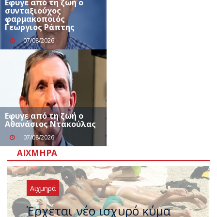
Εφυγε από τη ζωή ο
συνταξιούχος
φαρμακοποιός
Γεώργιος Ράπτης
07/08/2026
Eφυγε από τη ζωή ο
Αθανάσιος Ντακούλας
07/08/2026
ΑΙΧΜΗΡΆ
Αιχμηρά
Άφαντος ο Τσίπρας… την ώρα