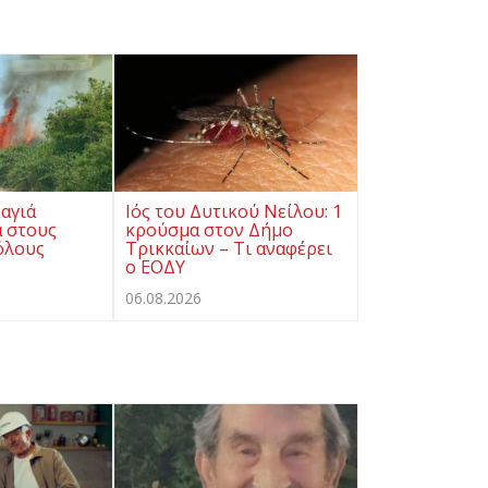
αγιά
Ιός του Δυτικού Νείλου: 1
ά στους
κρούσμα στον Δήμο
όλους
Τρικκαίων – Τι αναφέρει
ο ΕΟΔΥ
06.08.2026