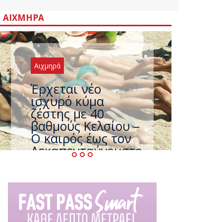
ΑΙΧΜΗΡΆ
Αιχμηρά
Άφαντος ο
Τσίπρας… την ώρα
που η χώρα
καίγεται