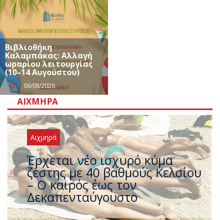
Βιβλιοθήκη
Καλαμπάκας: Αλλαγή
ωραρίου λειτουργίας
(10–14 Αυγούστου)
06/08/2026
ΑΙΧΜΗΡΆ
Αιχμηρά
Άφαντος ο Τσίπρας… την ώρα
που η χώρα καίγεται