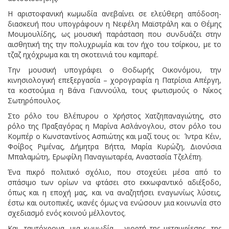
Η αριστοφανική κωμωδία ανεβαίνει σε ελεύθερη απόδοση-
διασκευή που υπογράφουν η Νεφέλη Μαϊστράλη και ο Θέμης
Μουμουλίδης, ως μουσική παράσταση που συνδυάζει στην
αισθητική της την πολυχρωμία και τον ήχο του τσίρκου, με το
τζαζ ηχόχρωμα και τη σκοτεινιά του καμπαρέ.
Την μουσική υπογράφει ο Θοδωρής Οικονόμου, την
κινησιολογική επεξεργασία – χορογραφία η Πατρίσια Απέργη,
τα κοστούμια η Βάνα Γιαννούλα, τους φωτισμούς ο Νίκος
Σωτηρόπουλος.
Στο ρόλο του Βλέπυρου ο Χρήστος Χατζηπαναγιώτης, στο
ρόλο της Πραξαγόρας η Μαρίνα Ασλάνογλου, στον ρόλο του
Κομπέρ ο Κωνσταντίνος Ασπιώτης και μαζί τους οι: Ίντρα Κέιν,
Φοίβος Ριμένας, Δήμητρα Βήττα, Μαρία Κυρώζη, Διονύσια
Μπαλαμώτη, Ερωφίλη Παναγιωταρέα, Αναστασία Τζελέπη.
Ένα πικρό πολιτικό σχόλιο, που στοχεύει μέσα από το
σπάσιμο των ορίων να φτάσει στο εκκωφαντικό αδιέξοδο,
όπως και η εποχή μας, και να αναζητήσει εναγωνίως λύσεις,
έστω και ουτοπικές, ικανές όμως να ενώσουν μια κοινωνία στο
σχεδιασμό ενός κοινού μέλλοντος.
Και, ταυτόχρονα, μια κωμωδία – γιορτή της μεταμφίεσης, της