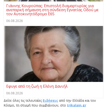
Γιάννης Κουρούπας: Επιστολή διαμαρτυρίας για
ανεπαρκή σήμανση στη σύνδεση Εγνατίας Οδού με
τον Αυτοκινητόδρομο Ε65
06.08.2026
Εφυγε από τη ζωή η Ελένη Δανιήλ
06.08.2026
Δείτε όλες τις τελευταίες
Ειδήσεις
από την Ελλάδα και τον
Κόσμο, τη στιγμή που συμβαίνουν, στο
trikalain.gr