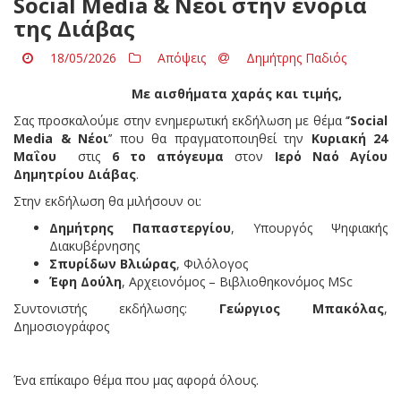
Social Media & Νέοι στην ενορία
της Διάβας
18/05/2026
Απόψεις
Δημήτρης Παδιός
Με αισθήματα χαράς και τιμής,
Σας προσκαλούμε στην ενημερωτική εκδήλωση με θέμα ‘
’
Social
Media
& Νέοι
’’ που θα πραγματοποιηθεί την
Κυριακή 24
Μαΐου
στις
6 το απόγευμα
στον
Ιερό Ναό Αγίου
Δημητρίου Διάβας
.
Στην εκδήλωση θα μιλήσουν οι:
Δημήτρης Παπαστεργίου
, Υπουργός Ψηφιακής
Διακυβέρνησης
Σπυρίδων Βλιώρας
, Φιλόλογος
Έφη Δούλη
, Αρχειονόμος – Βιβλιοθηκονόμος MSc
Συντονιστής εκδήλωσης:
Γεώργιος Μπακόλας
,
Δημοσιογράφος
Ένα επίκαιρο θέμα που μας αφορά όλους.