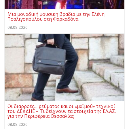
Μια μοναδική μουσική βραδιά με την Ελένη
Τσαλιγοπούλου στη Φαρκαδόνα
08.08.2026
Οι διαρροές… ρεύματος και οι «μαϊμού» τεχνικοί
του ΔΕΔΔΗΕ – Τι δείχνουν τα στοιχεία της ΕΛ.ΑΣ.
για την Περιφέρεια Θεσσαλίας
08.08.2026