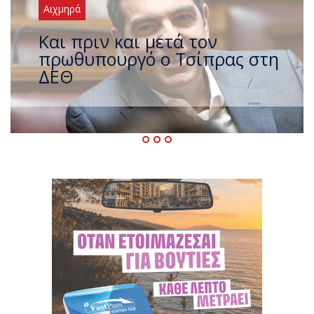
Αιχμηρά
Έρχεται νέο ισχυρό κύμα
ζέστης με 40 βαθμούς Κελσίου
– Ο καιρός έως τον
Δεκαπενταύγουστο