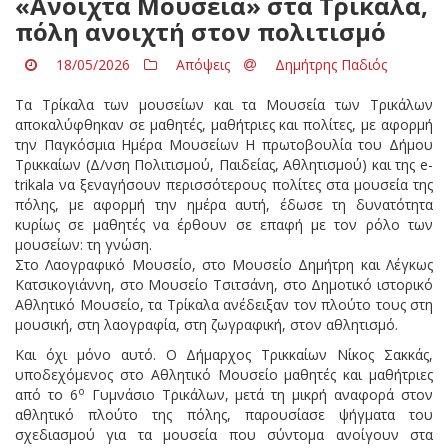
«Ανοιχτά Μουσεία» στα Τρίκαλα,
πόλη ανοιχτή στον πολιτισμό
18/05/2026
Απόψεις
Δημήτρης Παδιός
Τα Τρίκαλα των μουσείων και τα Μουσεία των Τρικάλων
αποκαλύφθηκαν σε μαθητές, μαθήτριες και πολίτες, με αφορμή
την Παγκόσμια Ημέρα Μουσείων Η πρωτοβουλία του Δήμου
Τρικκαίων (Δ/νση Πολιτισμού, Παιδείας, Αθλητισμού) και της e-
trikala να ξεναγήσουν περισσότερους πολίτες στα μουσεία της
πόλης, με αφορμή την ημέρα αυτή, έδωσε τη δυνατότητα
κυρίως σε μαθητές να έρθουν σε επαφή με τον ρόλο των
μουσείων: τη γνώση.
Στο Λαογραφικό Μουσείο, στο Μουσείο Δημήτρη και Λέγκως
Κατσικογιάννη, στο Μουσείο Τσιτσάνη, στο Δημοτικό ιστορικό
Αθλητικό Μουσείο, τα Τρίκαλα ανέδειξαν τον πλούτο τους στη
μουσική, στη λαογραφία, στη ζωγραφική, στον αθλητισμό.
Και όχι μόνο αυτό. Ο Δήμαρχος Τρικκαίων Νίκος Σακκάς,
υποδεχόμενος στο Αθλητικό Μουσείο μαθητές και μαθήτριες
ο
από το 6
Γυμνάσιο Τρικάλων, μετά τη μικρή αναφορά στον
αθλητικό πλούτο της πόλης, παρουσίασε ψήγματα του
σχεδιασμού για τα μουσεία που σύντομα ανοίγουν στα