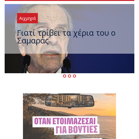
Αιχμηρά
Ξαναχτύπησαν