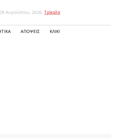
08 Αυγούστου, 2026
,
Τρίκαλα
ΤΙΚΆ
ΑΠΌΨΕΙΣ
ΚΛΙΚ!