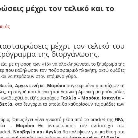
ώσεις μέχρι τον τελικό και το
αδιός
ιασταυρώσεις μέχρι τον τελικό του
πρόγραμμα της διοργάνωσης.
θεία, με τη φάση των «16» να ολοκληρώνεται το ξημέρωμα της
ρίλερ που καθήλωσαν τον ποδοσφαιρικό πλανήτη, οκτώ ομάδες
ς και να περάσουν στον επόμενο γύρο.
λβετία, Αργεντινή
και
Μαρόκο
συγκεκριμένα απαρτίζουν τη
δες, τη στιγμή που Αφρική και Λατινική Αμερική μετρούν μόλις
 αναδειχθεί οι εξής ματσάρες:
Γαλλία – Μαρόκο, Ισπανία –
λβετία,
στα ζευγάρια τα οποία θα καθορίσουν τις ομάδες των
άρια; Όπως έχει γίνει γνωστό μέσα από το bracket της
FIFA
,
λία – Μαρόκο
θα αντιμετωπίσει τον αντίστοιχο του
racket,
Νορβηγία και Αγγλία
θα παλέψουν για μια θέση στα
 τον νικητή της κόντρας ανάμεσα σε
Αργεντινή
και
Ελβετία.