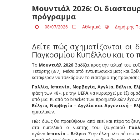
Μουντιάλ 2026: Οι διασταυρ
πρόγραμμα
08/07/2026
Αθλητικά
Δημήτρης Π
Δείτε πώς σχηματίζονται οι δ
Παγκοσμίου Κυπέλλου και το 
Το
Μουντιάλ 2026
βαδίζει προς την τελική του ευ
Τετάρτης (8/7). Μέσα από εντυπωσιακά ματς και θ
κατάφεραν να τσεκάρουν το εισιτήριο της πρόκριση
Γαλλία, Ισπανία, Νορβηγία, Αγγλία, Βέλγιο, Ε
φάση των «8», με την
UEFA
να κυριαρχεί με έξι ομά
από μια. Κι από το bracket των προημιτελικών έχουν
Βέλγιο, Νορβηγία – Αγγλία και Αργεντινή – Ε
ημιτελικών.
Πώς όμως θα προκύψουν από εκεί και πέρα τα ζευγ
στα ημιτελικά ο νικητής του ζευγαριού
Γαλ
αγώνα
Ισπανία
–
Βέλγιο
. Στην άλλη πλευρά του b
ημιτελικά, εκεί όπου η μια εκ των δυο θα περιμένει