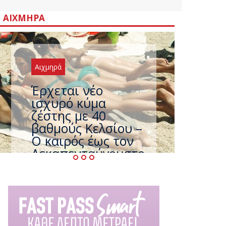
ΑΙΧΜΗΡΆ
Αιχμηρά
Άφαντος ο
Τσίπρας… την ώρα
που η χώρα
καίγεται