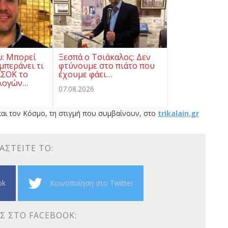
υ: Μπορεί
Ξεσπά ο Τσιάκαλος: Δεν
μπεράνει τι
φτύνουμε στο πιάτο που
ΑΣΟΚ το
έχουμε φάει…
λογών…
07.08.2026
αι τον Κόσμο, τη στιγμή που συμβαίνουν, στο
trikalain.gr
ΑΣΤΕΊΤΕ ΤΟ:
ok
Κοινοποίηση στο Twitter
Σ ΣΤΟ FACEBOOK: