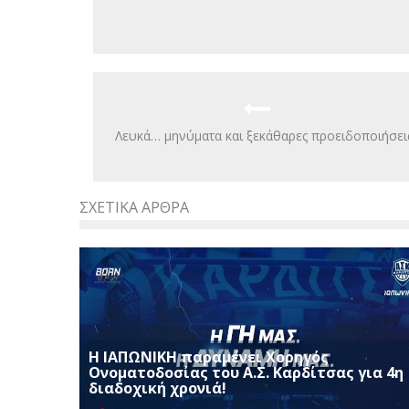
Λευκά… μηνύματα και ξεκάθαρες προειδοποιήσει
ΣΧΕΤΙΚΆ ΆΡΘΡΑ
Η ΙΑΠΩΝΙΚΗ παραμένει Χορηγός
Ονοματοδοσίας του Α.Σ. Καρδίτσας για 4η
διαδοχική χρονιά!