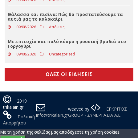
09/08/2026
Slider
Μαύρη κωμωδία στον Θερινό Δημοτικό
Κινηματογράφο Τρικάλων
09/08/2026
Απόψεις
Θάλασσα και πισίνα: Πώς θα προστατεύσουμε τα
αυτιά μας το καλοκαίρι
09/08/2026
Απόψεις
Με επιτυχία και πολύ κόσμο η μουσική βραδιά στο
Γοργογύρι
09/08/2026
Uncategorized
ΟΛΕΣ ΟΙ ΕΙΔΗΣΕΙΣ
2019
trikalain.gr
weaved by
ΕΓΚΡΙΤΟΣ