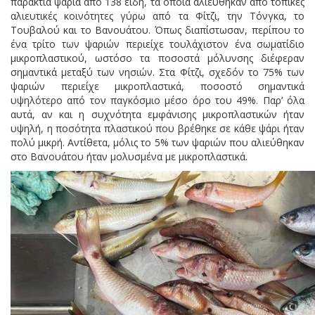
παράκτια ψάρια από 138 είδη, τα οποία αλιεύθηκαν από τοπικές
αλιευτικές κοινότητες γύρω από τα Φίτζι, την Τόνγκα, το
Τουβαλού και το Βανουάτου. Όπως διαπίστωσαν, περίπου το
ένα τρίτο των ψαριών περιείχε τουλάχιστον ένα σωματίδιο
μικροπλαστικού, ωστόσο τα ποσοστά μόλυνσης διέφεραν
σημαντικά μεταξύ των νησιών. Στα Φίτζι, σχεδόν το 75% των
ψαριών περιείχε μικροπλαστικά, ποσοστό σημαντικά
υψηλότερο από τον παγκόσμιο μέσο όρο του 49%. Παρ’ όλα
αυτά, αν και η συχνότητα εμφάνισης μικροπλαστικών ήταν
υψηλή, η ποσότητα πλαστικού που βρέθηκε σε κάθε ψάρι ήταν
πολύ μικρή. Αντίθετα, μόλις το 5% των ψαριών που αλιεύθηκαν
στο Βανουάτου ήταν μολυσμένα με μικροπλαστικά.