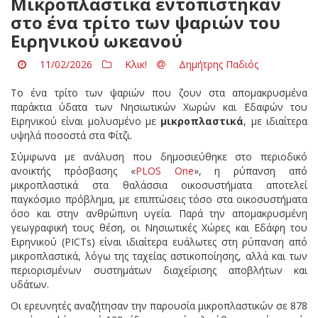
Μικροπλαστικά εντοπίστηκαν
στο ένα τρίτο των ψαριών του
Ειρηνικού ωκεανού
11/02/2026
Κλικ!
Δημήτρης Παδιός
Το ένα τρίτο των ψαριών που ζουν στα απομακρυσμένα
παράκτια ύδατα των Νησιωτικών Χωρών και Εδαφών του
Ειρηνικού είναι μολυσμένο με
μικροπλαστικά
, με ιδιαίτερα
υψηλά ποσοστά στα Φίτζι.
Σύμφωνα με ανάλυση που δημοσιεύθηκε στο περιοδικό
ανοικτής πρόσβασης «
PLOS One
», η ρύπανση από
μικροπλαστικά στα θαλάσσια οικοσυστήματα αποτελεί
παγκόσμιο πρόβλημα, με επιπτώσεις τόσο στα οικοσυστήματα
όσο και στην ανθρώπινη υγεία. Παρά την απομακρυσμένη
γεωγραφική τους θέση, οι Νησιωτικές Χώρες και Εδάφη του
Ειρηνικού (PICTs) είναι ιδιαίτερα ευάλωτες στη ρύπανση από
μικροπλαστικά, λόγω της ταχείας αστικοποίησης, αλλά και των
περιορισμένων συστημάτων διαχείρισης αποβλήτων και
υδάτων.
Οι ερευνητές αναζήτησαν την παρουσία μικροπλαστικών σε 878