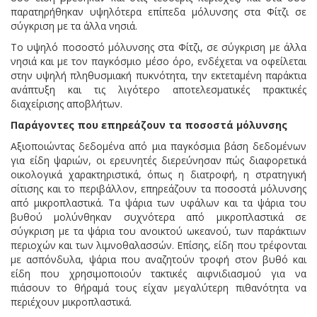
παρατηρήθηκαν υψηλότερα επίπεδα μόλυνσης στα Φίτζι σε
σύγκριση με τα άλλα νησιά.
Το υψηλό ποσοστό μόλυνσης στα Φίτζι, σε σύγκριση με άλλα
νησιά και με τον παγκόσμιο μέσο όρο, ενδέχεται να οφείλεται
στην υψηλή πληθυσμιακή πυκνότητα, την εκτεταμένη παράκτια
ανάπτυξη και τις λιγότερο αποτελεσματικές πρακτικές
διαχείρισης αποβλήτων.
Παράγοντες που επηρεάζουν τα ποσοστά μόλυνσης
Αξιοποιώντας δεδομένα από μια παγκόσμια βάση δεδομένων
για είδη ψαριών, οι ερευνητές διερεύνησαν πώς διαφορετικά
οικολογικά χαρακτηριστικά, όπως η διατροφή, η στρατηγική
σίτισης και το περιβάλλον, επηρεάζουν τα ποσοστά μόλυνσης
από μικροπλαστικά. Τα ψάρια των υφάλων και τα ψάρια του
βυθού μολύνθηκαν συχνότερα από μικροπλαστικά σε
σύγκριση με τα ψάρια του ανοικτού ωκεανού, των παράκτιων
περιοχών και των λιμνοθαλασσών. Επίσης, είδη που τρέφονται
με ασπόνδυλα, ψάρια που αναζητούν τροφή στον βυθό και
είδη που χρησιμοποιούν τακτικές αιφνιδιασμού για να
πιάσουν το θήραμά τους είχαν μεγαλύτερη πιθανότητα να
περιέχουν μικροπλαστικά.