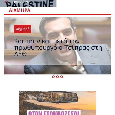
08/08/2026
ΑΙΧΜΗΡΆ
Αιχμηρά
Έρχεται νέο ισχυρό κύμα
ζέστης με 40 βαθμούς Κελσίου
– Ο καιρός έως τον
Δεκαπενταύγουστο