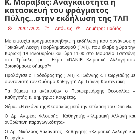
Κ. Μαράβας: Αναγκαιότητα η
κατασκευή του φράγματος
Πύλης…στην εκδήλωση της ΤΛΠ
20/01/2025
Απόψεις
Δημήτρης Παδιός
Με επιτυχία πραγματοποιήθηκε η εκδήλωση που οργάνωσε η
Τρικαλινή Λέσχη Προβληματισμού (ΤΛΠ), που έλαβε χώρα την
Κυριακή 19 Ιανουαρίου και ώρα 11.00 στο Μουσείο Τσιτσάνη
στα Τρίκαλα, με θέμα «DANIEL-Κλιματική Αλλαγή-που
βρισκόμαστε σήμερα?»
Προλόγισε ο Πρόεδρος της (ΤΛΠ) κ. Ιωάννης Κ. Γεωργιάδης με
συντονιστή τον Ομότιμο Καθηγητή Δρ. Γιάννη Κουτεντάκη.
Τα θέματα τα ανέπτυξαν ο Περιφερειάρχης Θεσσαλίας –
Καθηγητής κ. Δημήτριος Κουρέτας.
Θέμα.. «Η εικόνα της Θεσσαλίας μετά την επέλαση του Daniel».
Ο Δρ. Αντρέας Φλουρής Καθηγητής «Κλιματική Αλλαγή και
ανθρώπινη παραγωγικότητα».
Ο Δρ. Νικόλαος Δαλανάτος Καθηγητής «Κλιματική Αλλαγή και
Γεωργία».