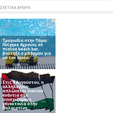
ΣΧΕΤΙΚΆ ΆΡΘΡΑ
Τραγωδία στην Πάρο:
Πνίγηκε 4χρονος σε
πισίνα beach bar,
βούτηξε ο μπάρμαν για
να τον σώσει
08/08/2026
Στις 9 Αυγούστου, η
αλληλεγγύη
απλώνεται παντού
ενάντια στη
συνεχιζόμενη
γενοκτονία στην
Παλαιστίνη