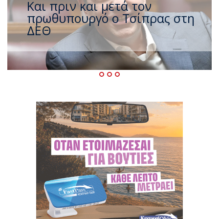
Έρχεται νέο ισχυρό κύμα
ζέστης με 40 βαθμούς Κελσίου
– Ο καιρός έως τον
Δεκαπενταύγουστο