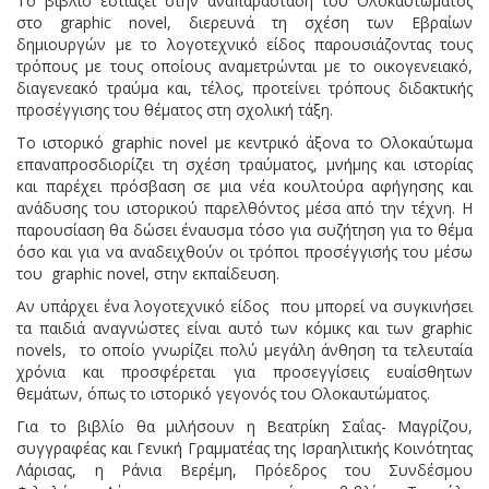
Το βιβλίο εστιάζει στην αναπαράσταση του Ολοκαυτώματος
στο graphic novel, διερευνά τη σχέση των Εβραίων
δημιουργών με το λογοτεχνικό είδος παρουσιάζοντας τους
τρόπους με τους οποίους αναμετρώνται με το οικογενειακό,
διαγενεακό τραύμα και, τέλος, προτείνει τρόπους διδακτικής
προσέγγισης του θέματος στη σχολική τάξη.
Το ιστορικό graphic novel με κεντρικό άξονα το Ολοκαύτωμα
επαναπροσδιορίζει τη σχέση τραύματος, μνήμης και ιστορίας
και παρέχει πρόσβαση σε μια νέα κουλτούρα αφήγησης και
ανάδυσης του ιστορικού παρελθόντος μέσα από την τέχνη. Η
παρουσίαση θα δώσει έναυσμα τόσο για συζήτηση για το θέμα
όσο και για να αναδειχθούν οι τρόποι προσέγγισής του μέσω
του graphic novel, στην εκπαίδευση.
Αν υπάρχει ένα λογοτεχνικό είδος που μπορεί να συγκινήσει
τα παιδιά αναγνώστες είναι αυτό των κόμικς και των graphic
novels, το οποίο γνωρίζει πολύ μεγάλη άνθηση τα τελευταία
χρόνια και προσφέρεται για προσεγγίσεις ευαίσθητων
θεμάτων, όπως τo ιστορικό γεγονός του Ολοκαυτώματος.
Για το βιβλίο θα μιλήσουν η Βεατρίκη Σαΐας- Μαγρίζου,
συγγραφέας και Γενική Γραμματέας της Ισραηλιτικής Κοινότητας
Λάρισας, η Ράνια Βερέμη, Πρόεδρος του Συνδέσμου