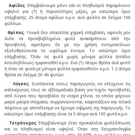
Αφίδες
: Επεμβαίνουμε μόνο εάν οι πληθυσμοί παραμένουν
υψηλοί για (7) ή περισσότερες μέρες, με κατώτερο όριο
επέμβασης: 25 άτομα αφίδων κ.μ.ο. ανά φύλλο σε δείγμα 100
φύλλων.
Θρίπες
: Γενικά δεν απαιτείται χημική επέμβαση, αφενός μεν
διότι τα προσβεβλημένα φυτά ανακάμπτουν από την
προσβολή, αφετέρου δε με την χρήση εντομοκτόνων
εξολοθρεύονται τα ωφέλιμα έντομα. Το κατώτερο όριο
επέμβασης: Όταν σε φυτά χωρίς μόνιμα φύλλα (στάδιο
κοτυληδόνων) εμφανισθεί κ.μ.ο. ένα (1) άτομο θρίπα ανά φυτό
ή όταν σε φυτά με μόνιμα φύλλα εμφανισθούν κ.μ.ο. 1-2 άτομα
θρίπα σε δείγμα 20-40 φυτών.
Λύγκος
: Συστήνεται στους παραγωγούς να ελέγχουν τις
καλλιέργειες τους σε εβδομαδιαία βάση για τυχόν προσβολές
από λύγκο που προσβάλει τα νεαρά χτένια, τα οποία φέρουν
μικρά μαύρα στίγματα, συρρικνώνονται, καφετιάζουν και τελικά
πέφτουν με αποτέλεσμα να έχουμε οψίμιση της παραγωγής. Το
κατώτερο όριο επέμβασης είναι τα 5 άτομα ανά 100 φυτά κ.μ.ο.
Τετράνυχος
: Επεμβαίνουμε όταν προκαλείται φυλλόπτωση
και οι πληθυσμοί είναι υψηλοί. Όταν στη δειγματοληψία
εμφανίζεται τετράνυχος κ.μ.ο. στο 30-50% των φύλλων του