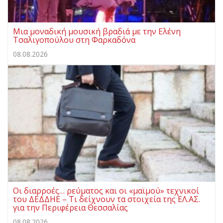
Μια μοναδική μουσική βραδιά με την Ελένη
Τσαλιγοπούλου στη Φαρκαδόνα
08.08.2026
Οι διαρροές… ρεύματος και οι «μαϊμού» τεχνικοί
του ΔΕΔΔΗΕ – Τι δείχνουν τα στοιχεία της ΕΛ.ΑΣ.
για την Περιφέρεια Θεσσαλίας
08.08.2026