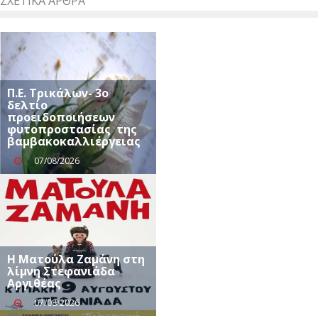
ΣΧΕΤΙΚΆ ΆΡΘΡΑ
Π.Ε. Τρικάλων- 3ο
δελτίο
προειδοποιήσεων
φυτοπροστασίας της
βαμβακοκαλλιέργειας
07/08/2026
Η Ματούλα Ζαμάνη στη
λίμνη Στεφανιάδα
Αργιθέας
07/08/2026