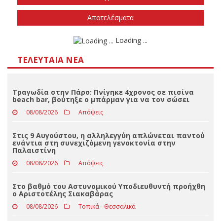
ΤΕΛΕΥΤΑΊΑ ΝΈΑ
Τραγωδία στην Πάρο: Πνίγηκε 4χρονος σε πισίνα
beach bar, βούτηξε ο μπάρμαν για να τον σώσει
08/08/2026
Απόψεις
Στις 9 Αυγούστου, η αλληλεγγύη απλώνεται παντού
ενάντια στη συνεχιζόμενη γενοκτονία στην
Παλαιστίνη
08/08/2026
Απόψεις
Στο βαθμό του Αστυνομικού Υποδιευθυντή προήχθη
ο Αριστοτέλης Σιακαβάρας
08/08/2026
Τοπικά - Θεσσαλικά
Η Βιολέτα Ίκαρη και η Ορχήστρα των Τρικάλων
φέρνουν τη δική τους μαγεία στο festival Pyli
08/08/2026
Τοπικά - Θεσσαλικά