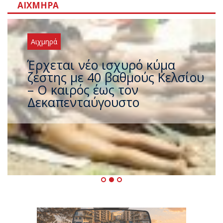
ΑΙΧΜΗΡΆ
Αιχμηρά
Έρχεται νέο ισχυρό κύμα
ζέστης με 40 βαθμούς Κελσίου
– Ο καιρός έως τον
Δεκαπενταύγουστο