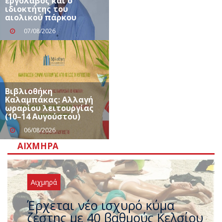
εργολάβος και ο
ιδιοκτήτης του
αιολικού πάρκου
07/08/2026
Βιβλιοθήκη
Καλαμπάκας: Αλλαγή
ωραρίου λειτουργίας
(10–14 Αυγούστου)
06/08/2026
ΑΙΧΜΗΡΆ
Αιχμηρά
Άφαντος ο Τσίπρας… την ώρα
που η χώρα καίγεται