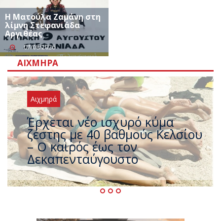
Η Ματούλα Ζαμάνη στη
λίμνη Στεφανιάδα
Αργιθέας
07/08/2026
ΑΙΧΜΗΡΆ
Αιχμηρά
Άφαντος ο Τσίπρας… την ώρα
που η χώρα καίγεται