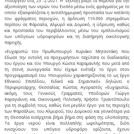
Υπουργείο στις 23 -2-2021. Η εξέλιξη βάζει τα θεμέλια για την
αξιοποίηση των νερών του Ενιπέα μέσω ενός φράγματος με το
οποίο εξασφαλίζεται η αντιπλημμυρική προστασία των κατάντη
του φράγματος περιοχών, η άρδευση 110.000 στρεμμάτων
περίπου σε Φάρσαλα, Αλμυρό και Δομοκό, η ύδρευση, καθώς
και προστασία του περιβάλλοντος μέσω του εμπλουτισμού
των υπόγειων υδροφορέων και τη διατήρηση οικολογικής
παροχής.
«Ευχαριστώ τον Πρωθυπουργό Κυριάκο Μητσοτάκη που
έδωσε την εντολή να προχωρήσουν ταχύτατα οι διαδικασίες
του έργου και τον Υπουργό Κώστα Καραμανλής που μετά από
τη στενή συνεργασία που είχαμε ενέταξε το έργο στον
προγραμματισμό του Υπουργείου χαρακτηρίζοντας το ως έργο
Εθνικού Επιπέδου, Ειδικό και Σημαντικό» δηλώνει ο
Περιφερειάρχης Θεσσαλίας Κώστας Αγοραστός «Ευχαριστώ,
ακόμη, τους Γενικούς Γραμματείς Υποδομών Γιώργο
Καραγιάννη και Οικονομική Πολιτικής Χρήστο Τριαντόπουλο
για τη συμβολή τους, καθώς ένα μεγάλο έργο για τις περιοχές
των Φαρσάλων, του Αλμυρού, του Δομοκού και γενικότερα για
τη Θεσσαλία εισέρχεται βήμα βήμα στη φάση της υλοποίησης.
Τα έργα νερού είναι πολλαπλής ωφελιμότητας, διότι
ενισχύουν τον υπόγειο υδροφόρο ορίζοντα, έχουν