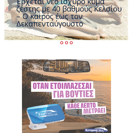
Άφαντος ο Τσίπρας… την ώρα
που η χώρα καίγεται