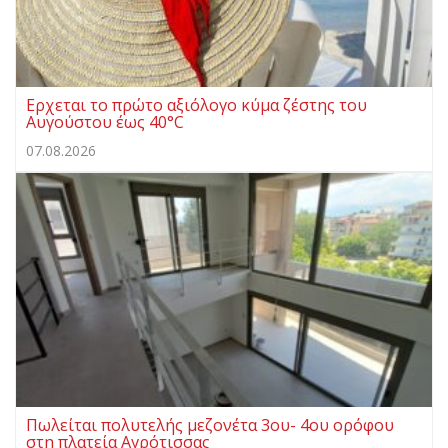
Ερχεται το πρώτο αξιόλογο κύμα ζέστης του
Αυγούστου έως 40°C
07.08.2026
Πωλείται πολυτελής μεζονέτα 3ου- 4ου ορόφου
στη πλατεία Αγρότισσας