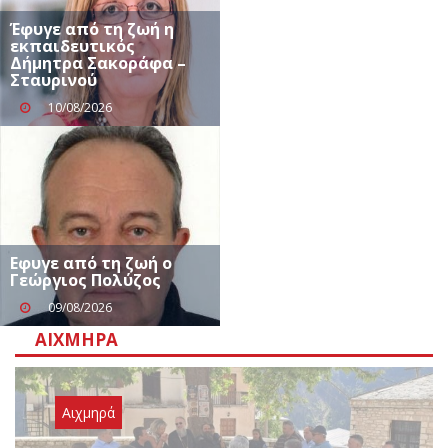
Έφυγε από τη ζωή η
εκπαιδευτικός
Δήμητρα Σακοράφα –
Σταυρινού
10/08/2026
Eφυγε από τη ζωή ο
Γεώργιος Πολύζος
09/08/2026
ΑΙΧΜΗΡΆ
Αιχμηρά