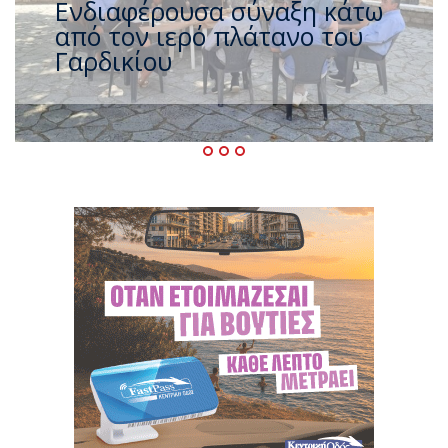
Η μεγάλη έξοδος των
Τρικαλινών (και το ακόμα
μεγαλύτερο τρέξιμο των
πολιτικών)