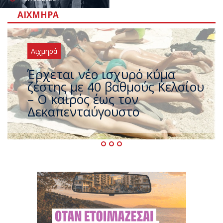
ΑΙΧΜΗΡΆ
Αιχμηρά
Άφαντος ο Τσίπρας… την ώρα
που η χώρα καίγεται