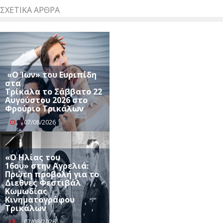
ΣΧΕΤΙΚΆ ΆΡΘΡΑ
«Ο Ίων» του Ευριπίδη
στα
Τρίκαλα το Σάββατο 22
Αυγούστου 2026 στο
Φρούριο Τρικάλων
07/08/2026
«Ο Ηλίας του
16ου» στην Αγρελιά:
Πρώτη προβολή για το
Διεθνές Φεστιβάλ
Κωμωδίας
Κινηματογράφου
Τρικάλων
07/08/2026