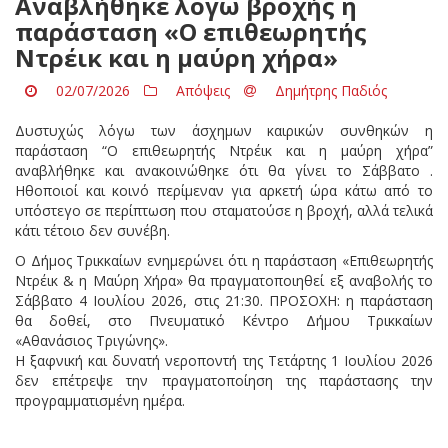
Αναβλήθηκε λόγω βροχής η
παράσταση «Ο επιθεωρητής
Ντρέικ και η μαύρη χήρα»
02/07/2026
Απόψεις
Δημήτρης Παδιός
Δυστυχώς λόγω των άσχημων καιρικών συνθηκών η
παράσταση “Ο επιθεωρητής Ντρέικ και η μαύρη χήρα”
αναβλήθηκε και ανακοινώθηκε ότι θα γίνει το Σάββατο .
Ηθοποιοί και κοινό περίμεναν για αρκετή ώρα κάτω από το
υπόστεγο σε περίπτωση που σταματούσε η βροχή, αλλά τελικά
κάτι τέτοιο δεν συνέβη.
Ο Δήμος Τρικκαίων ενημερώνει ότι η παράσταση «Επιθεωρητής
Ντρέικ & η Μαύρη Χήρα» θα πραγματοποιηθεί εξ αναβολής το
Σάββατο 4 Ιουλίου 2026, στις 21:30. ΠΡΟΣΟΧΗ: η παράσταση
θα δοθεί, στο Πνευματικό Κέντρο Δήμου Τρικκαίων
«Αθανάσιος Τριγώνης».
Η ξαφνική και δυνατή νεροποντή της Τετάρτης 1 Ιουλίου 2026
δεν επέτρεψε την πραγματοποίηση της παράστασης την
προγραμματισμένη ημέρα.