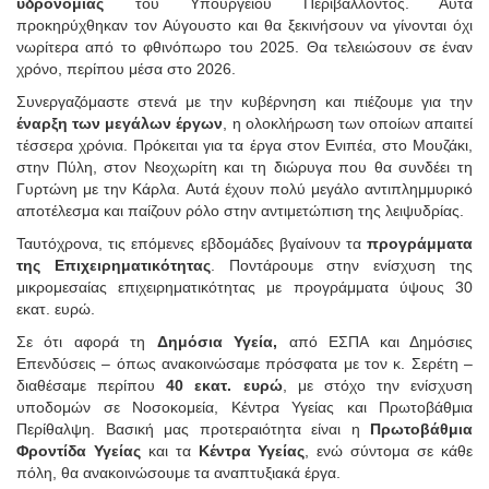
υδρονομίας
του Υπουργείου Περιβάλλοντος. Αυτά
προκηρύχθηκαν τον Αύγουστο και θα ξεκινήσουν να γίνονται όχι
νωρίτερα από το φθινόπωρο του 2025. Θα τελειώσουν σε έναν
χρόνο, περίπου μέσα στο 2026.
Συνεργαζόμαστε στενά με την κυβέρνηση και πιέζουμε για την
έναρξη των μεγάλων έργων
, η ολοκλήρωση των οποίων απαιτεί
τέσσερα χρόνια. Πρόκειται για τα έργα στον Ενιπέα, στο Μουζάκι,
στην Πύλη, στον Νεοχωρίτη και τη διώρυγα που θα συνδέει τη
Γυρτώνη με την Κάρλα. Αυτά έχουν πολύ μεγάλο αντιπλημμυρικό
αποτέλεσμα και παίζουν ρόλο στην αντιμετώπιση της λειψυδρίας.
Ταυτόχρονα, τις επόμενες εβδομάδες βγαίνουν τα
προγράμματα
της Επιχειρηματικότητας
. Ποντάρουμε στην ενίσχυση της
μικρομεσαίας επιχειρηματικότητας με προγράμματα ύψους 30
εκατ. ευρώ.
Σε ότι αφορά τη
Δημόσια Υγεία,
από ΕΣΠΑ και Δημόσιες
Επενδύσεις – όπως ανακοινώσαμε πρόσφατα με τον κ. Σερέτη –
διαθέσαμε περίπου
40 εκατ. ευρώ
, με στόχο την ενίσχυση
υποδομών σε Νοσοκομεία, Κέντρα Υγείας και Πρωτοβάθμια
Περίθαλψη. Βασική μας προτεραιότητα είναι η
Πρωτοβάθμια
Φροντίδα Υγείας
και τα
Κέντρα Υγείας
, ενώ σύντομα σε κάθε
πόλη, θα ανακοινώσουμε τα αναπτυξιακά έργα.