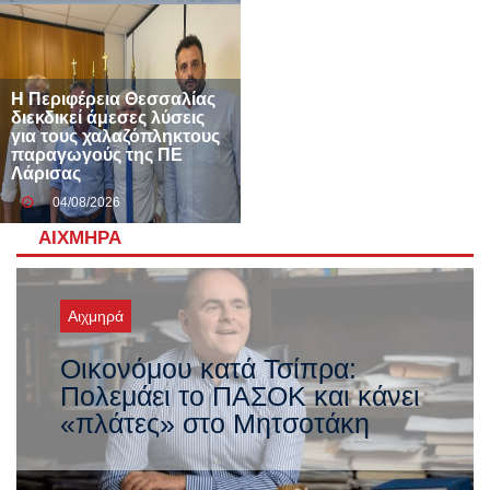
Η Περιφέρεια Θεσσαλίας
διεκδικεί άμεσες λύσεις
για τους χαλαζόπληκτους
παραγωγούς της ΠΕ
Λάρισας
04/08/2026
ΑΙΧΜΗΡΆ
Αιχμηρά
Οικονόμου κατά Τσίπρα:
Πολεμάει το ΠΑΣΟΚ και κάνει
«πλάτες» στο Μητσοτάκη