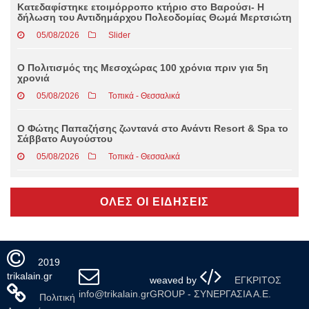
Κατεδαφίστηκε ετοιμόρροπο κτήριο στο Βαρούσι- Η
δήλωση του Αντιδημάρχου Πολεοδομίας Θωμά Μερτσιώτη
05/08/2026
Slider
Ο Πολιτισμός της Μεσοχώρας 100 χρόνια πριν για 5η
χρονιά
05/08/2026
Τοπικά - Θεσσαλικά
Ο Φώτης Παπαζήσης ζωντανά στο Ανάντι Resort & Spa το
Σάββατο Αυγούστου
05/08/2026
Τοπικά - Θεσσαλικά
ΟΛΕΣ ΟΙ ΕΙΔΗΣΕΙΣ
2019
trikalain.gr
weaved by
ΕΓΚΡΙΤΟΣ
info@trikalain.gr
GROUP - ΣΥΝΕΡΓΑΣΙΑ Α.Ε.
Πολιτική