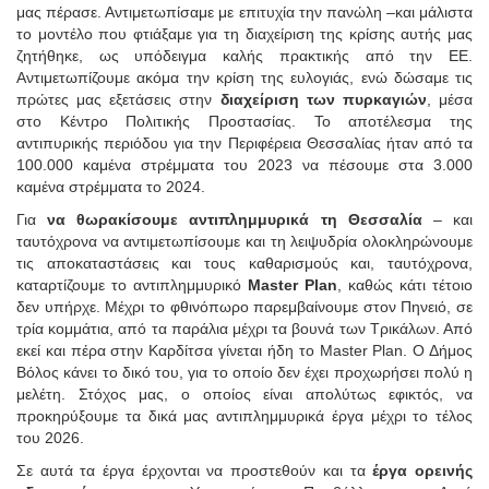
μας πέρασε. Αντιμετωπίσαμε με επιτυχία την πανώλη –και μάλιστα
το μοντέλο που φτιάξαμε για τη διαχείριση της κρίσης αυτής μας
ζητήθηκε, ως υπόδειγμα καλής πρακτικής από την ΕΕ.
Αντιμετωπίζουμε ακόμα την κρίση της ευλογιάς, ενώ δώσαμε τις
πρώτες μας εξετάσεις στην
διαχείριση των πυρκαγιών
, μέσα
στο Κέντρο Πολιτικής Προστασίας. Το αποτέλεσμα της
αντιπυρικής περιόδου για την Περιφέρεια Θεσσαλίας ήταν από τα
100.000 καμένα στρέμματα του 2023 να πέσουμε στα 3.000
καμένα στρέμματα το 2024.
Για
να θωρακίσουμε αντιπλημμυρικά τη Θεσσαλία
– και
ταυτόχρονα να αντιμετωπίσουμε και τη λειψυδρία ολοκληρώνουμε
τις αποκαταστάσεις και τους καθαρισμούς και, ταυτόχρονα,
καταρτίζουμε το αντιπλημμυρικό
Master Plan
, καθώς κάτι τέτοιο
δεν υπήρχε. Μέχρι το φθινόπωρο παρεμβαίνουμε στον Πηνειό, σε
τρία κομμάτια, από τα παράλια μέχρι τα βουνά των Τρικάλων. Από
εκεί και πέρα στην Καρδίτσα γίνεται ήδη το Master Plan. Ο Δήμος
Βόλος κάνει το δικό του, για το οποίο δεν έχει προχωρήσει πολύ η
μελέτη. Στόχος μας, ο οποίος είναι απολύτως εφικτός, να
προκηρύξουμε τα δικά μας αντιπλημμυρικά έργα μέχρι το τέλος
του 2026.
Σε αυτά τα έργα έρχονται να προστεθούν και τα
έργα ορεινής