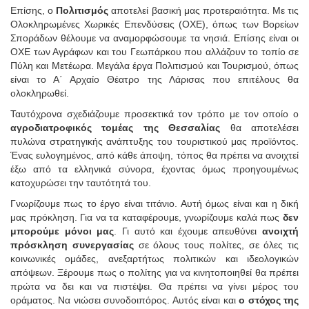
Επίσης, ο
Πολιτισμός
αποτελεί βασική μας προτεραιότητα. Με τις
Ολοκληρωμένες Χωρικές Επενδύσεις (ΟΧΕ), όπως των Βορείων
Σποράδων θέλουμε να αναμορφώσουμε τα νησιά. Επίσης είναι οι
ΟΧΕ των Αγράφων και του Γεωπάρκου που αλλάζουν το τοπίο σε
Πύλη και Μετέωρα. Μεγάλα έργα Πολιτισμού και Τουρισμού, όπως
είναι το Α΄ Αρχαίο Θέατρο της Λάρισας που επιτέλους θα
ολοκληρωθεί.
Ταυτόχρονα σχεδιάζουμε προσεκτικά τον τρόπο με τον οποίο ο
αγροδιατροφικός τομέας της Θεσσαλίας
θα αποτελέσει
πυλώνα στρατηγικής ανάπτυξης του τουριστικού μας προϊόντος.
Ένας ευλογημένος, από κάθε άποψη, τόπος θα πρέπει να ανοιχτεί
έξω από τα ελληνικά σύνορα, έχοντας όμως προηγουμένως
κατοχυρώσει την ταυτότητά του.
Γνωρίζουμε πως το έργο είναι τιτάνιο. Αυτή όμως είναι και η δική
μας πρόκληση. Για να τα καταφέρουμε, γνωρίζουμε καλά πως
δεν
μπορούμε μόνοι μας
. Γι αυτό και έχουμε απευθύνει
ανοιχτή
πρόσκληση συνεργασίας
σε όλους τους πολίτες, σε όλες τις
κοινωνικές ομάδες, ανεξαρτήτως πολιτικών και ιδεολογικών
απόψεων. Ξέρουμε πως ο πολίτης για να κινητοποιηθεί θα πρέπει
πρώτα να δει και να πιστέψει. Θα πρέπει να γίνει μέρος του
οράματος. Να νιώσει συνοδοιπόρος. Αυτός είναι και
ο στόχος της