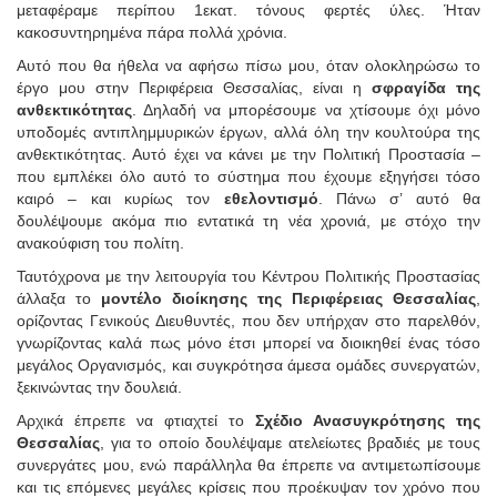
μεταφέραμε περίπου 1εκατ. τόνους φερτές ύλες. Ήταν
κακοσυντηρημένα πάρα πολλά χρόνια.
Αυτό που θα ήθελα να αφήσω πίσω μου, όταν ολοκληρώσω το
έργο μου στην Περιφέρεια Θεσσαλίας, είναι η
σφραγίδα της
ανθεκτικότητας
. Δηλαδή να μπορέσουμε να χτίσουμε όχι μόνο
υποδομές αντιπλημμυρικών έργων, αλλά όλη την κουλτούρα της
ανθεκτικότητας. Αυτό έχει να κάνει με την Πολιτική Προστασία –
που εμπλέκει όλο αυτό το σύστημα που έχουμε εξηγήσει τόσο
καιρό – και κυρίως τον
εθελοντισμό
. Πάνω σ’ αυτό θα
δουλέψουμε ακόμα πιο εντατικά τη νέα χρονιά, με στόχο την
ανακούφιση του πολίτη.
Ταυτόχρονα με την λειτουργία του Κέντρου Πολιτικής Προστασίας
άλλαξα το
μοντέλο διοίκησης της Περιφέρειας Θεσσαλίας
,
ορίζοντας Γενικούς Διευθυντές, που δεν υπήρχαν στο παρελθόν,
γνωρίζοντας καλά πως μόνο έτσι μπορεί να διοικηθεί ένας τόσο
μεγάλος Οργανισμός, και συγκρότησα άμεσα ομάδες συνεργατών,
ξεκινώντας την δουλειά.
Αρχικά έπρεπε να φτιαχτεί το
Σχέδιο Ανασυγκρότησης της
Θεσσαλίας
, για το οποίο δουλέψαμε ατελείωτες βραδιές με τους
συνεργάτες μου, ενώ παράλληλα θα έπρεπε να αντιμετωπίσουμε
και τις επόμενες μεγάλες κρίσεις που προέκυψαν τον χρόνο που