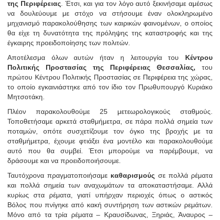
της Περιφέρειας
. Έτσι, και για τον λόγο αυτό ξεκινήσαμε αμέσως
να δουλεύουμε με στόχο να στήσουμε έναν ολοκληρωμένο
μηχανισμό παρακολούθησης των καιρικών φαινομένων, ο οποίος
θα είχε τη δυνατότητα της πρόληψης της καταστροφής και της
έγκαιρης προειδοποίησης των πολιτών.
Αποτέλεσμα όλων αυτών ήταν η λειτουργία του
Κέντρου
Πολιτικής Προστασίας της Περιφέρειας Θεσσαλίας,
του
πρώτου Κέντρου Πολιτικής Προστασίας σε Περιφέρεια της χώρας,
το οποίο εγκαινιάστηκε από τον ίδιο τον Πρωθυπουργό Κυριάκο
Μητσοτάκη.
Πλέον παρακολουθούμε 25 μετεωρολογικούς σταθμούς.
Τοποθετήσαμε αρκετά σταθμήμετρα, σε πάρα πολλά σημεία των
ποταμών, οπότε συσχετίζουμε τον όγκο της βροχής με τα
σταθμήμετρα, έχουμε φτιάξει ένα μοντέλο και παρακολουθούμε
αυτό που θα συμβεί. Έτσι μπορούμε να παρέμβουμε, να
δράσουμε και να προειδοποιήσουμε.
Ταυτόχρονα πραγματοποιήσαμε
καθαρισμούς
σε πολλά ρέματα
και πολλά σημεία των αναχωμάτων τα αποκαταστήσαμε. Αλλά
κυρίως στα ρέματα, γιατί υπήρχαν περιοχές όπως ο αστικός
Βόλος που πνίγηκε από κακή συντήρηση των αστικών ρεμάτων.
Μόνο από τα τρία ρέματα – Κραυσίδωνας, Ξηριάς, Άναυρος –