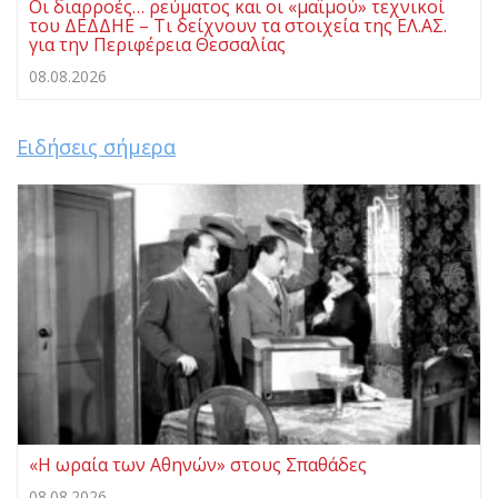
Οι διαρροές… ρεύματος και οι «μαϊμού» τεχνικοί
του ΔΕΔΔΗΕ – Τι δείχνουν τα στοιχεία της ΕΛ.ΑΣ.
για την Περιφέρεια Θεσσαλίας
08.08.2026
Ειδήσεις σήμερα
«Η ωραία των Αθηνών» στους Σπαθάδες
08.08.2026