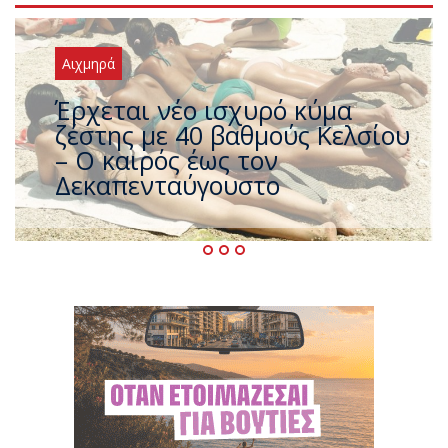
Αιχμηρά
Άφαντος ο Τσίπρας… την ώρα
που η χώρα καίγεται