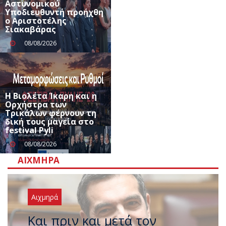
Αστυνομικού
Υποδιευθυντή προήχθη
ο Αριστοτέλης
Σιακαβάρας
08/08/2026
Η Βιολέτα Ίκαρη και η
Ορχήστρα των
Τρικάλων φέρνουν τη
δική τους μαγεία στο
festival Pyli
08/08/2026
ΑΙΧΜΗΡΆ
Αιχμηρά
Έρχεται νέο ισχυρό κύμα