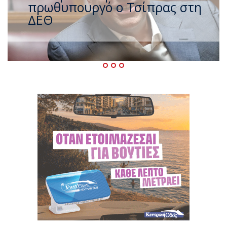
ζέστης με 40 βαθμούς Κελσίου
– Ο καιρός έως τον
Δεκαπενταύγουστο