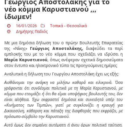
Γεώργιος Αποστολάκης για το
νέο κόμμα Καρυστιανού ,,,
ίδωμεν!
16/01/2026
Τοπικά - Θεσσαλικά
Δημήτρης Παδιός
Με μια δημόσια δήλωση του ο πρώην Βουλευτής Επικρατείας
της «Νίκης»
Γεώργιος Αποστολάκης,
διαψεύδει τα περί
εμπλοκής του με το νέο κόμμα που σχεδιάζει να ιδρύσει η
Μαρία Καρυστιανού
, όπως ανέφεραν σχετικά δημοσιεύματα
στον έντυπο και ηλεκτρονικό τύπο τις προηγούμενες ημέρες
Αναλυτικά η δήλωση του Γεωργίου Αποστολάκη έχει ως εξής:
Αισθάνομαι την ανάγκη να μιλήσω καθαρά και ειλικρινά. Όσα
γράφονται ότι συνδέομαι πολιτικά με τη Μαρία Καρυστιανού, με
κόμμα που ετοιμάζει ή ότι θα είμαι υποψήφιος βουλευτής του, δεν
είναι αλήθεια. Έχω εκφραστεί δημόσια και συνειδητά υπέρ του
«Κινήματος των Τεμπών», γιατί με συγκλονίζει η κραυγή για
Δικαιοσύνη, κάθαρση και πάταξη της διαφθοράς που εκφράζει, με
πρόσωπο-σύμβολο την Καρυστιανού.
Αυτό όμως δεν σημαίνει αυτόματη ή άνευ όρων πολιτική ταύτιση.