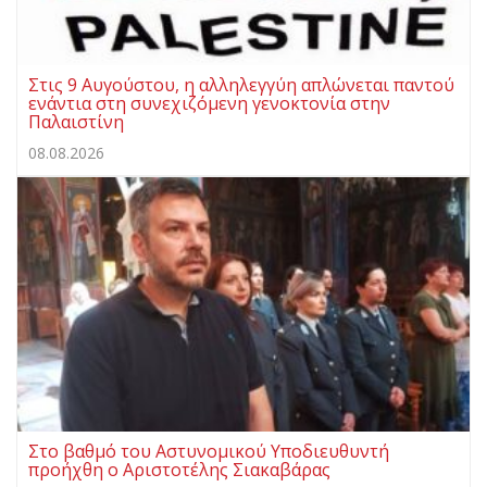
Στις 9 Αυγούστου, η αλληλεγγύη απλώνεται παντού
ενάντια στη συνεχιζόμενη γενοκτονία στην
Παλαιστίνη
08.08.2026
Στο βαθμό του Αστυνομικού Υποδιευθυντή
προήχθη ο Αριστοτέλης Σιακαβάρας