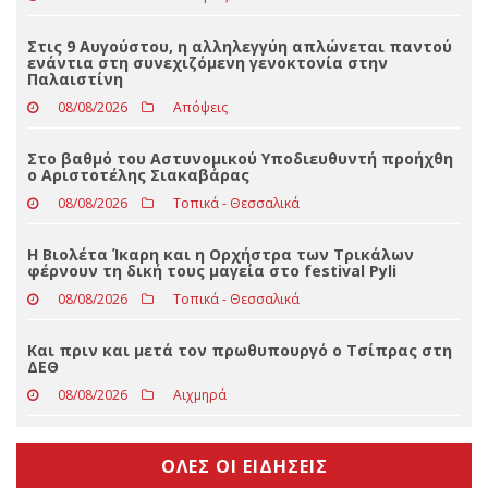
Τραγωδία στην Πάρο: Πνίγηκε 4χρονος σε πισίνα
beach bar, βούτηξε ο μπάρμαν για να τον σώσει
08/08/2026
Απόψεις
Στις 9 Αυγούστου, η αλληλεγγύη απλώνεται παντού
ενάντια στη συνεχιζόμενη γενοκτονία στην
Παλαιστίνη
08/08/2026
Απόψεις
Στο βαθμό του Αστυνομικού Υποδιευθυντή προήχθη
ο Αριστοτέλης Σιακαβάρας
08/08/2026
Τοπικά - Θεσσαλικά
Η Βιολέτα Ίκαρη και η Ορχήστρα των Τρικάλων
φέρνουν τη δική τους μαγεία στο festival Pyli
08/08/2026
Τοπικά - Θεσσαλικά
Και πριν και μετά τον πρωθυπουργό ο Τσίπρας στη
ΔΕΘ