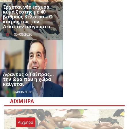
Έρχεται νέο ισχυρό
κύμα ζέστης με 40
βαθμούς Κελσίου – Ο
καιρός έως τον
Δεκαπενταύγουστο
05/08/2026
Άφαντος ο Τσίπρας…
την ώρα που η χώρα
καίγεται
04/08/2026
ΑΙΧΜΗΡΆ
Αιχμηρά