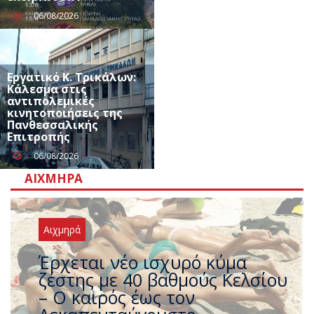
06/08/2026
Εργατικό Κ. Τρικάλων:
Κάλεσμα στις
αντιπολεμικές
κινητοποιήσεις της
Πανθεσσαλικής
Επιτροπής
06/08/2026
ΑΙΧΜΗΡΆ
Αιχμηρά
Άφαντος ο Τσίπρας… την ώρα
που η χώρα καίγεται