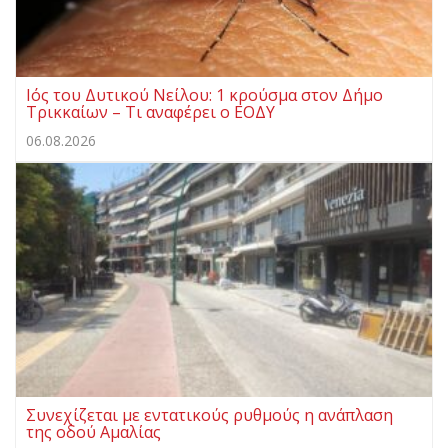
Ιός του Δυτικού Νείλου: 1 κρούσμα στον Δήμο
Τρικκαίων – Τι αναφέρει ο ΕΟΔΥ
06.08.2026
Συνεχίζεται με εντατικούς ρυθμούς η ανάπλαση
της οδού Αμαλίας