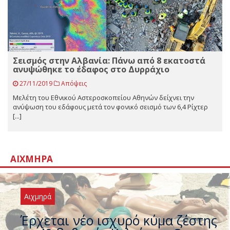
Σεισμός στην Αλβανία: Πάνω από 8 εκατοστά
ανυψώθηκε το έδαφος στο Δυρράχιο
27/11/2019
Απόψεις
Μελέτη του Εθνικού Αστεροσκοπείου Αθηνών δείχνει την
ανύψωση του εδάφους μετά τον φονικό σεισμό των 6,4 Ρίχτερ
[...]
ΑΙΧΜΗΡΆ
Αιχμηρά
Άφαντος ο Τσίπρας… την ώρα