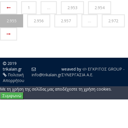
ΟΛΕΣ ΟΙ ΕΙΔΗΣΕΙΣ
1
…
2.953
2.954
2.955
2.956
2.957
…
2.972
2019
trikalain.gr
weaved by
ΕΓΚΡΙΤΟΣ GROUP -
Πολιτική
info@trikalain.gr
ΣΥΝΕΡΓΑΣΙΑ Α.Ε.
Απορρήτου
Με τη χρήση της σελίδας μας αποδέχεστε τη χρήση cookies.
Συμφωνώ