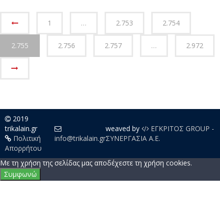
ΟΛΕΣ ΟΙ ΕΙΔΗΣΕΙΣ
1
…
2.753
2.754
2.755
2.756
2.757
…
2.972
2019
trikalain.gr
weaved by
ΕΓΚΡΙΤΟΣ GROUP -
Πολιτική
info@trikalain.gr
ΣΥΝΕΡΓΑΣΙΑ Α.Ε.
Απορρήτου
Με τη χρήση της σελίδας μας αποδέχεστε τη χρήση cookies.