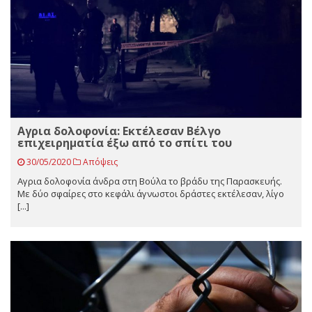
Αγρια δολοφονία: Εκτέλεσαν Βέλγο
επιχειρηματία έξω από το σπίτι του
30/05/2020
Απόψεις
Αγρια δολοφονία άνδρα στη Βούλα το βράδυ της Παρασκευής.
Με δύο σφαίρες στο κεφάλι άγνωστοι δράστες εκτέλεσαν, λίγο
[...]