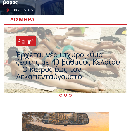
βάρος
06/08/2026
ΑΙΧΜΗΡΆ
Αιχμηρά
Άφαντος ο Τσίπρας… την ώρα
που η χώρα καίγεται