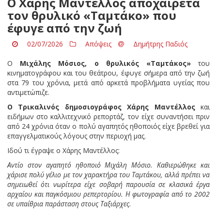
Ο Χάρης Μαντέλλος αποχαιρετά
τον θρυλικό «Ταμτάκο» που
έφυγε από την ζωή
02/07/2026
Απόψεις
Δημήτρης Παδιός
Ο
Μιχάλης Μόσιος, ο θρυλικός «Ταμτάκος»
του
κινηματογράφου και του θεάτρου, έφυγε σήμερα από την ζωή
στα 79 του χρόνια, μετά από αρκετά προβλήματα υγείας που
αντιμετώπιζε.
Ο Τρικαλινός δημοσιογράφος Χάρης Μαντέλλος
και
ειδήμων στο καλλιτεχνικό ρεπορτάζ, τον είχε συναντήσει πριν
από 24 χρόνια όταν ο πολύ αγαπητός ηθοποιός είχε βρεθεί για
επαγγελματικούς λόγους στην περιοχή μας.
Ιδού τι έγραψε ο Χάρης Μαντέλλος:
Αντίο στον αγαπητό ηθοποιό Μιχάλη Μόσιο. Καθιερώθηκε και
χάρισε πολύ γέλιο με τον χαρακτήρα του Ταμτάκου, αλλά πρέπει να
σημειωθεί ότι νωρίτερα είχε σοβαρή παρουσία σε κλασικά έργα
αρχαίου και παγκόσμιου ρεπερτορίου. Η φωτογραφία από το 2002
σε υπαίθρια παράσταση στους Ταξιάρχες.