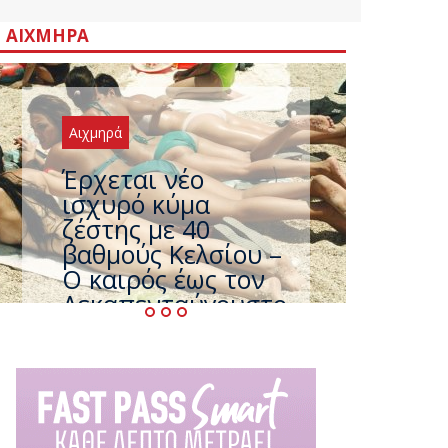
ΑΙΧΜΗΡΆ
Αιχμηρά
Έρχεται νέο
ισχυρό κύμα
ζέστης με 40
βαθμούς Κελσίου –
Ο καιρός έως τον
Δεκαπενταύγουστο