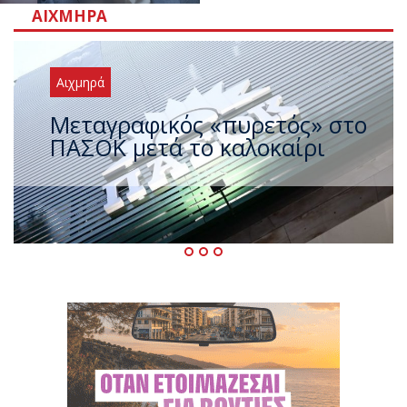
ΑΙΧΜΗΡΆ
Αιχμηρά
Και πριν και μετά τον
πρωθυπουργό ο Τσίπρας στη
ΔΕΘ