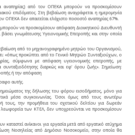
μα αναπηρίας) από τον ΟΠΕΚΑ μπορούν να προσκομίσουν
ακού επιδόματος. Στη βεβαίωση αναγράφεται η ημερομηνία
ον ΟΠΕΚΑ δεν απαιτείται ελάχιστο ποσοστό αναπηρίας 67%.
ν μπορούν να προσκομίσουν απόφαση Διοικητικού Διευθυντή
 βάσει γνωμάτευσης Υγειονομικής Επιτροπής και στην οποία
 βεβαίωση από το μηχανογραφημένο μητρώο του Οργανισμού,
ότι: «όπως προκύπτει από το Γενικό Μητρώο Συνταξιούχων, ο
ηρίας, σύμφωνα με απόφαση υγειονομικής επιτροπής, με
 συνταξιοδότησης διαρκώς και εφ’ όρου ζωής». Σημείωση:
τροπής ή την απόφαση
ραφο αυτής.
σημειώματος της δήλωσης του φόρου εισοδήματος, μόνο για
στικά μέσα συγκοινωνίας. Όσοι όμως από τους ανωτέρω
ή τους, την προμήθεια του σχετικού δελτίου για δωρεάν
κά λεωφορεία των ΚΤΕΛ, δεν υποχρεούνται να προσκομίσουν
υν καταστεί ανίκανοι για εργασία μετά από εργατικό ατύχημα
εβαίωση Νοσηλείας από Δημόσιο Νοσοκομείο, στην οποία θα