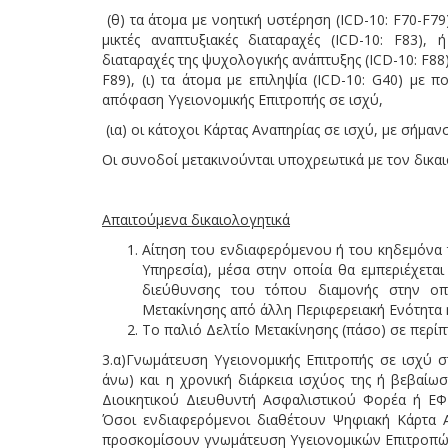
(θ) τα άτομα με νοητική υστέρηση (ICD-10: F70-F79
μικτές αναπτυξιακές διαταραχές (ICD-10: F83), 
διαταραχές της ψυχολογικής ανάπτυξης (ICD-10: F88
F89), (ι) τα άτομα με επιληψία (ICD-10: G40) με
απόφαση Υγειονομικής Επιτροπής σε ισχύ,
(ια) οι κάτοχοι Κάρτας Αναπηρίας σε ισχύ, με σήμαν
Οι συνοδοί μετακινούνται υποχρεωτικά με τον δικα
Απαιτούμενα δικαιολογητικά
Αίτηση του ενδιαφερόμενου ή του κηδεμόνα 
Υπηρεσία), μέσα στην οποία θα εμπεριέχετα
διεύθυνσης του τόπου διαμονής στην οπ
Μετακίνησης από άλλη Περιφερειακή Ενότητα 
Το παλιό Δελτίο Μετακίνησης (πάσο) σε περί
3.α)Γνωμάτευση Υγειονομικής Επιτροπής σε ισχύ 
άνω) και η χρονική διάρκεια ισχύος της ή βεβα
Διοικητικού Διευθυντή Ασφαλιστικού Φορέα ή ΕΦ
Όσοι ενδιαφερόμενοι διαθέτουν Ψηφιακή Κάρτα Ανα
προσκομίσουν γνωμάτευση Υγειονομικών Επιτροπώ