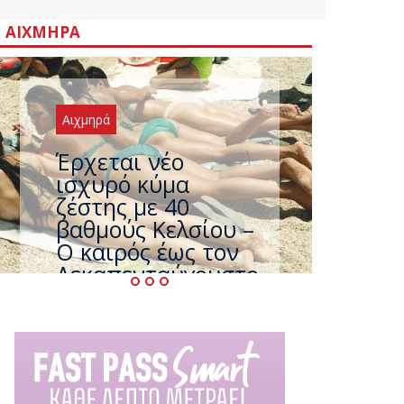
ΑΙΧΜΗΡΆ
Αιχμηρά
Άφαντος ο
Τσίπρας… την ώρα
που η χώρα
καίγεται