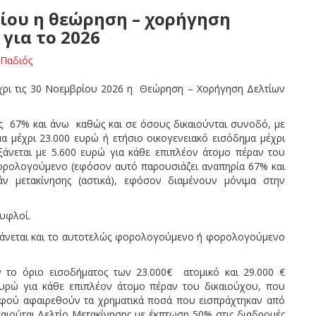
λίου η θεώρηση – χορήγηση
για το 2026
Παδιός
μέχρι τις 30 Νοεμβρίου 2026 η Θεώρηση – Χορήγηση Δελτίων
 67% και άνω καθώς και σε όσους δικαιούνται συνοδό, με
 μέχρι 23.000 ευρώ ή ετήσιο οικογενειακό εισόδημα μέχρι
άνεται με 5.600 ευρώ για κάθε επιπλέον άτομο πέραν του
φορολογούμενο (εφόσον αυτό παρουσιάζει αναπηρία 67% και
ν μετακίνησης (αστικά), εφόσον διαμένουν μόνιμα στην
τυφλοί.
μβάνεται και το αυτοτελώς φορολογούμενο ή φορολογούμενο
ν το όριο εισοδήματος των 23.000€ ατομικό και 29.000 €
ευρώ για κάθε επιπλέον άτομο πέραν του δικαιούχου, που
αφού αφαιρεθούν τα χρηματικά ποσά που εισπράχτηκαν από
αιούται Δελτίο Μετακίνησης με έκπτωση 50% στις διαδρομές