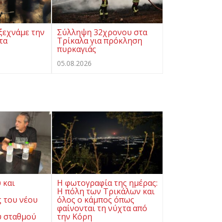
ξεχνάμε την
Σύλληψη 32χρονου στα
τα
Τρίκαλα για πρόκληση
πυρκαγιάς
05.08.2026
 και
Η φωτογραφία της ημέρας:
Η πόλη των Τρικάλων και
 του νέου
όλος ο κάμπος όπως
φαίνονται τη νύχτα από
 σταθμού
την Κόρη