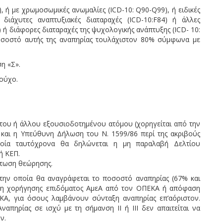
), ή με χρωμοσωμικές ανωμαλίες (ICD-10: Q90-Q99), ή ειδικές
ή διάχυτες αναπτυξιακές διαταραχές (ICD-10:F84) ή άλλες
) ή διάφορες διαταραχές της ψυχολογικής ανάπτυξης (ICD- 10:
 ποσοστό αυτής της αναπηρίας τουλάχιστον 80% σύμφωνα με
ση «Σ».
ιούχο.
του ή άλλου εξουσιοδοτημένου ατόμου (χορηγείται από την
ι και η Υπεύθυνη Δήλωση του Ν. 1599/86 περί της ακριβούς
οία ταυτόχρονα θα δηλώνεται η μη παραλαβή Δελτίου
ή ΚΕΠ.
πτωση θεώρησης.
στην οποία θα αναγράφεται το ποσοστό αναπηρίας (67% και
ίωση χορήγησης επιδόματος ΑμεΑ από τον ΟΠΕΚΑ ή απόφαση
ΚΑ, για όσους λαμβάνουν σύνταξη αναπηρίας επ’αόριστον.
πηρίας σε ισχύ με τη σήμανση ΙΙ ή III δεν απαιτείται να
ν.