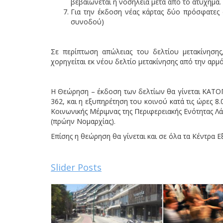
βεβαιώνεται η νοσηλεία μετά από το ατύχημα.
Για την έκδοση νέας κάρτας δύο πρόσφατες φ
συνοδού)
Σε περίπτωση απώλειας του δελτίου μετακίνησης
χορηγείται εκ νέου δελτίο μετακίνησης από την αρμ
Η Θεώρηση – έκδοση των δελτίων θα γίνεται ΚΑΤΟ
362, και η εξυπηρέτηση του κοινού κατά τις ώρες 8.
Κοινωνικής Μέριμνας της Περιφερειακής Ενότητας Λά
(πρώην Νομαρχίας).
Επίσης η θεώρηση θα γίνεται και σε όλα τα Κέντρα Ε
Slider Posts