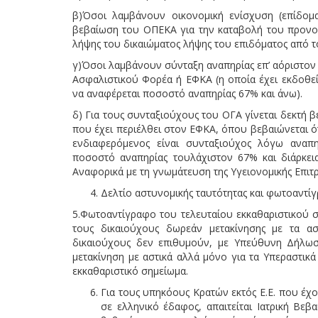
β)Όσοι λαμβάνουν οικονομική ενίσχυση (επίδο
βεβαίωση του ΟΠΕΚΑ για την καταβολή του προνοι
λήψης του δικαιώματος λήψης του επιδόματος από τ
γ)Όσοι λαμβάνουν σύνταξη αναπηρίας επ’ αόριστο
Ασφαλιστικού Φορέα ή ΕΦΚΑ (η οποία έχει εκδοθεί
να αναφέρεται ποσοστό αναπηρίας 67% και άνω).
δ) Για τους συνταξιούχους του ΟΓΑ γίνεται δεκτή
που έχει περιέλθει στον ΕΦΚΑ, όπου βεβαιώνεται 
ενδιαφερόμενος είναι συνταξιούχος λόγω αναπ
ποσοστό αναπηρίας τουλάχιστον 67% και διάρκεια
Αναφορικά με τη γνωμάτευση της Υγειονομικής Επι
Δελτίο αστυνομικής ταυτότητας και φωτοαντίγ
5.Φωτοαντίγραφο του τελευταίου εκκαθαριστικού 
τους δικαιούχους δωρεάν μετακίνησης με τα α
δικαιούχους δεν επιθυμούν, με Υπεύθυνη Δήλωσ
μετακίνηση με αστικά αλλά μόνο για τα Υπεραστι
εκκαθαριστικό σημείωμα.
Για τους υπηκόους Κρατών εκτός Ε.Ε. που έχο
σε ελληνικό έδαφος, απαιτείται Ιατρική Β