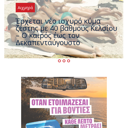
Αιχμηρά
Άφαντος ο Τσίπρας… την ώρα
που η χώρα καίγεται