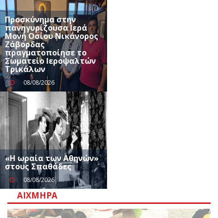
Προσκύνημα στην
πανηγυρίζουσα Ιερά
Μονή Οσίου Νικάνορος
Ζάβορδας
πραγματοποίησε το
Σωματείο Ιεροψαλτών
Τρικάλων
08/08/2026
«Η ωραία των Αθηνών»
στους Σπαθάδες
08/08/2026
ΑΙΧΜΗΡΆ