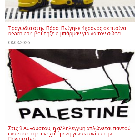
Τραγωδία στην Πάρο: Πνίγηκε 4χρονος σε πισίνα
beach bar, βούτηξε ο μπάρμαν για να τον σώσει
08.08.2026
Στις 9 Αυγούστου, η αλληλεγγύη απλώνεται παντού
ενάντια στη συνεχιζόμενη γενοκτονία στην
Παλαιστίνη