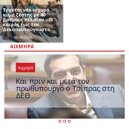
Έρχεται νέο ισχυρό
κύμα ζέστης με 40
βαθμούς Κελσίου – Ο
καιρός έως τον
Δεκαπενταύγουστο
05/08/2026
ΑΙΧΜΗΡΆ
Αιχμηρά
Έρχεται νέο ισχυρό κύμα
ζέστης με 40 βαθμούς Κελσίου
– Ο καιρός έως τον
Δεκαπενταύγουστο