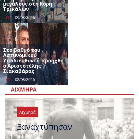
μεγάλους στη Κόρη
Τρικάλων
09/08/2026
Στο βαθμό του
Αστυνομικού
Υποδιευθυντή προήχθη
ο Αριστοτέλης
Σιακαβάρας
08/08/2026
ΑΙΧΜΗΡΆ
Αιχμηρά
Μεταγραφικός «πυρετός» στο
ΠΑΣΟΚ μετά το καλοκαίρι