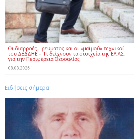
Οι διαρροές… ρεύματος και οι «μαϊμού» τεχνικοί
του ΔΕΔΔΗΕ – Τι δείχνουν τα στοιχεία της ΕΛ.ΑΣ.
για την Περιφέρεια Θεσσαλίας
08.08.2026
Ειδήσεις σήμερα