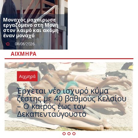
Μοναχός μαχαίρωσε
εργαζόμενο στη Μονή
στον λαιμό και ακόμη
έναν μοναχό
08/08/2026
ΑΙΧΜΗΡΆ
Αιχμηρά
Άφαντος ο Τσίπρας… την ώρα
που η χώρα καίγεται