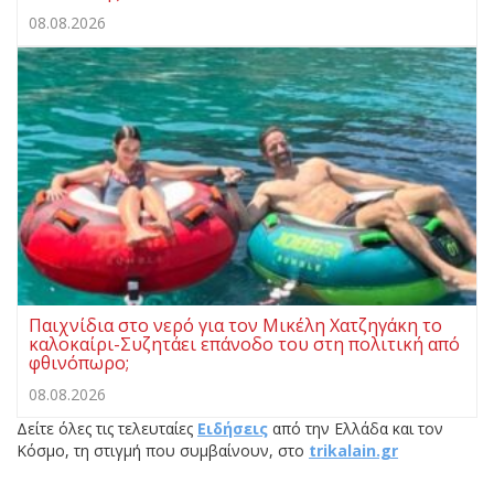
08.08.2026
Παιχνίδια στο νερό για τον Μικέλη Χατζηγάκη το
καλοκαίρι-Συζητάει επάνοδο του στη πολιτική από
φθινόπωρο;
08.08.2026
Δείτε όλες τις τελευταίες
Ειδήσεις
από την Ελλάδα και τον
Κόσμο, τη στιγμή που συμβαίνουν, στο
trikalain.gr