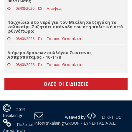
Eφυγε από τη ζωή η Ελένη Μπατσικώστα
08/08/2026
Δελτία Τύπου
Υπεγράφη η Κοινή Απόφαση για τα νέα Σχέδια
Βελτίωσης
08/08/2026
Απόψεις
Παιχνίδια στο νερό για τον Μικέλη Χατζηγάκη το
καλοκαίρι-Συζητάει επάνοδο του στη πολιτική από
φθινόπωρο;
08/08/2026
Τοπικά - Θεσσαλικά
Διήμερο δράσεων συλλόγου Ζωντανός
Ασπροπόταμος - 10-11/8
08/08/2026
Τοπικά - Θεσσαλικά
ΟΛΕΣ ΟΙ ΕΙΔΗΣΕΙΣ